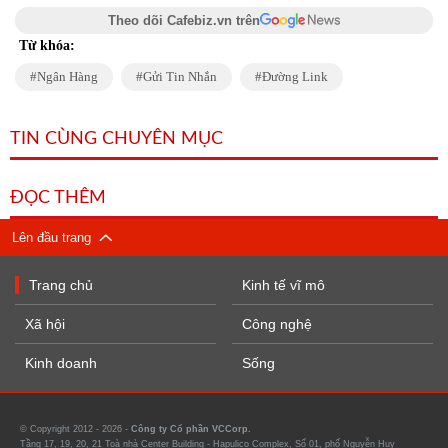
Theo dõi Cafebiz.vn trên
Từ khóa:
Ngân Hàng
Gửi Tin Nhắn
Đường Link
TIN CÙNG CHUYÊN MỤC
ĐỌC THÊM
Lên đầu trang
Trang chủ
Kinh tế vĩ mô
Xã hội
Công nghệ
Kinh doanh
Sống
© Copyright 2012 - 2026 -
Công ty Cổ phần VCCorp.
Tầng 17, 19, 20, 21 Toà nhà Center Building - Hapulico Complex, Số 01, phố Nguyễn Huy