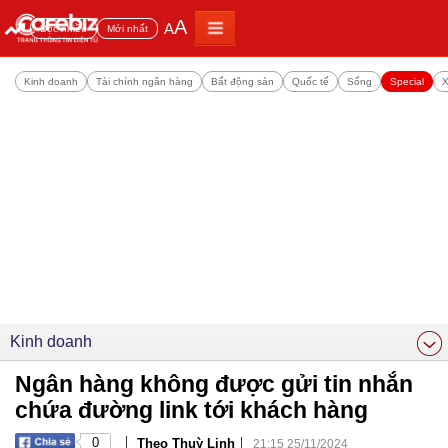
A
A
Đọc nhiều
Mới nhất
Kinh doanh
Tài chính ngân hàng
Bất động sản
Quốc tế
Sống
Special
X
Kinh doanh
Ngân hàng không được gửi tin nhắn
chứa đường link tới khách hàng
|
|
0
Theo Thuỳ Linh
21:15 25/11/2024