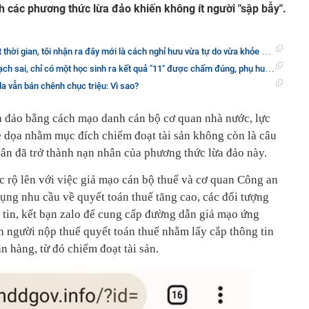
nh các phương thức lừa đảo khiến không ít người "sập bẫy".
an, tôi nhận ra đây mới là cách nghỉ hưu vừa tự do vừa khỏe mạnh, con cái không cần lo lắng
, chỉ có một học sinh ra kết quả "11" được chấm đúng, phụ huynh bức xúc đi kiện và cái kết
da vẫn bán chênh chục triệu: Vì sao?
ừa đảo bằng cách mạo danh cán bộ cơ quan nhà nước, lực
e dọa nhằm mục đích chiếm đoạt tài sản không còn là câu
n đã trở thành nạn nhân của phương thức lừa đảo này.
c rộ lên với việc giả mạo cán bộ thuế và cơ quan Công an
ụng nhu cầu về quyết toán thuế tăng cao, các đối tượng
 tin, kết bạn zalo để cung cấp đường dẫn giả mạo ứng
 người nộp thuế quyết toán thuế nhằm lấy cắp thông tin
n hàng, từ đó chiếm đoạt tài sản.