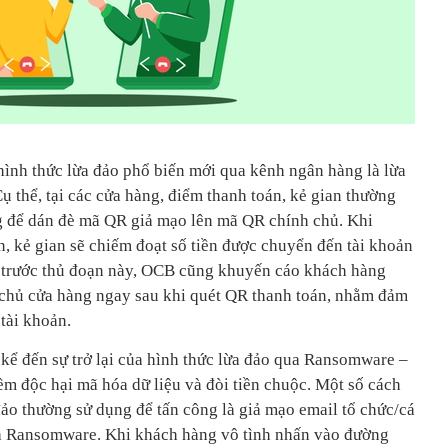
ình thức lừa đảo phổ biến mới qua kênh ngân hàng là lừa
 thể, tại các cửa hàng, điểm thanh toán, kẻ gian thường
g để dán đè mã QR giả mạo lên mã QR chính chủ. Khi
, kẻ gian sẽ chiếm đoạt số tiền được chuyển đến tài khoản
n trước thủ đoạn này, OCB cũng khuyến cáo khách hàng
ới chủ cửa hàng ngay sau khi quét QR thanh toán, nhằm đảm
tài khoản.
kể đến sự trở lại của hình thức lừa đảo qua Ransomware –
ềm độc hại mã hóa dữ liệu và đòi tiền chuộc. Một số cách
đảo thường sử dụng để tấn công là giả mạo email tổ chức/cá
ứa Ransomware. Khi khách hàng vô tình nhấn vào đường