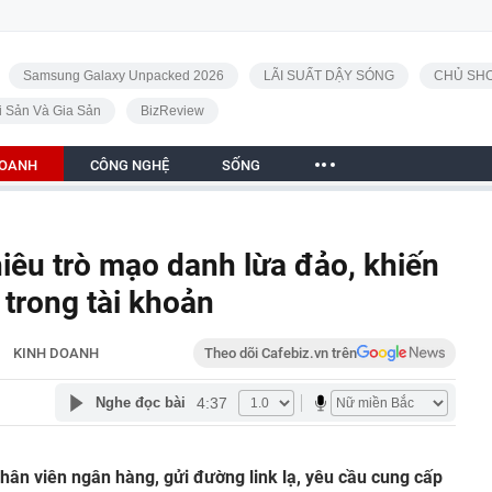
Samsung Galaxy Unpacked 2026
LÃI SUẤT DẬY SÓNG
CHỦ SHO
i Sản Và Gia Sản
BizReview
DOANH
CÔNG NGHỆ
SỐNG
êu trò mạo danh lừa đảo, khiến
 trong tài khoản
KINH DOANH
Theo dõi Cafebiz.vn trên
4:37
Nghe đọc bài
ân viên ngân hàng, gửi đường link lạ, yêu cầu cung cấp