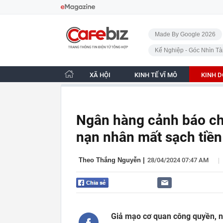
Bỏ qua điều hướng
CafeBiz - Trang chủ
Made By Google 2026
Kế Nghiệp - Góc Nhìn Tà
XÃ HỘI
KINH TẾ VĨ MÔ
KINH 
Ngân hàng cảnh báo chi
nạn nhân mất sạch tiền
|
Theo Thắng Nguyễn
|
28/04/2024 07:47 AM
Giả mạo cơ quan công quyền, nh