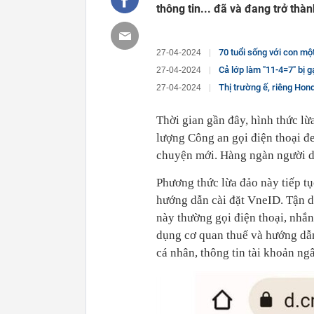
thông tin... đã và đang trở thà
70 tuổi sống với con một thời gi
27-04-2024
Cả lớp làm "11-4=7" bị gạch sai
27-04-2024
Thị trường ế, riêng Hon
27-04-2024
Thời gian gần đây, hình thức l
lượng Công an gọi điện thoại đ
chuyện mới. Hàng ngàn người dâ
Phương thức lừa đảo này tiếp tụ
hướng dẫn cài đặt VneID. Tận d
này thường gọi điện thoại, nhắn
dụng cơ quan thuế và hướng dẫn
cá nhân, thông tin tài khoản ngâ