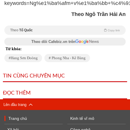
keywords=Ng%e1%ba%afm+v%e1%ba%bb+%c4%9
Theo Ngô Trần Hải An
Theo
Tổ Quốc
Copy link
Theo dõi Cafebiz.vn trên
Từ khóa:
Hang Sơn Đoòng
Phong Nha - Kẻ Bàng
TIN CÙNG CHUYÊN MỤC
ĐỌC THÊM
Lên đầu trang
Trang chủ
Kinh tế vĩ mô
Xã hội
Công nghệ