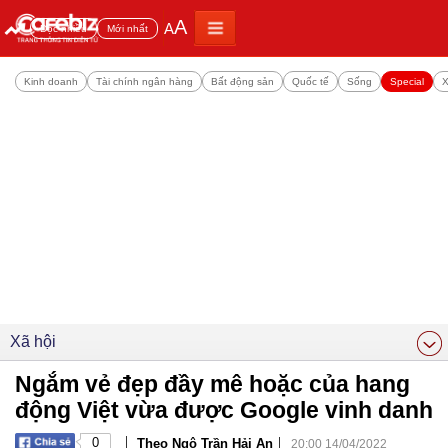
A
A
Đọc nhiều
Mới nhất
Kinh doanh
Tài chính ngân hàng
Bất động sản
Quốc tế
Sống
Special
X
Xã hội
Ngắm vẻ đẹp đầy mê hoặc của hang
động Việt vừa được Google vinh danh
|
|
0
Theo Ngô Trần Hải An
20:00 14/04/2022