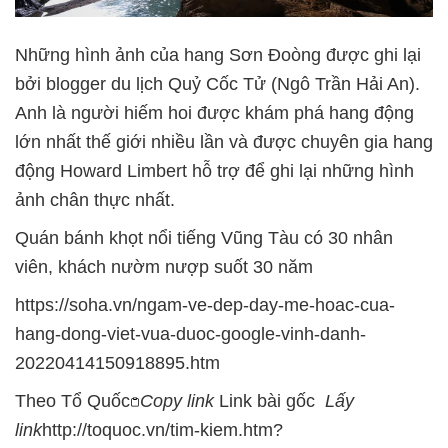
Những hình ảnh của hang Sơn Đoòng được ghi lại
bởi blogger du lịch Quỷ Cốc Tử (Ngô Trần Hải An).
Anh là người hiếm hoi được khám phá hang động
lớn nhất thế giới nhiều lần và được chuyên gia hang
động Howard Limbert hỗ trợ để ghi lại những hình
ảnh chân thực nhất.
Quán bánh khọt nổi tiếng Vũng Tàu có 30 nhân
viên, khách nườm nượp suốt 30 năm
https://soha.vn/ngam-ve-dep-day-me-hoac-cua-
hang-dong-viet-vua-duoc-google-vinh-danh-
20220414150918895.htm
Theo Tổ Quốc
Copy link
Link bài gốc
Lấy
link
http://toquoc.vn/tim-kiem.htm?