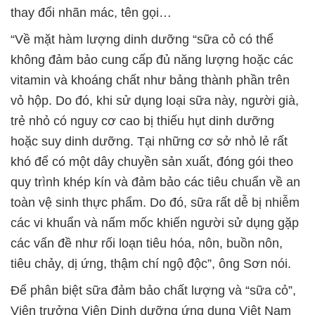
thay đổi nhãn mác, tên gọi…
“Về mặt hàm lượng dinh dưỡng “sữa cỏ có thể
không đảm bảo cung cấp đủ năng lượng hoặc các
vitamin và khoáng chất như bảng thành phần trên
vỏ hộp. Do đó, khi sử dụng loại sữa này, người già,
trẻ nhỏ có nguy cơ cao bị thiếu hụt dinh dưỡng
hoặc suy dinh dưỡng. Tại những cơ sở nhỏ lẻ rất
khó để có một dây chuyền sản xuất, đóng gói theo
quy trình khép kín và đảm bảo các tiêu chuẩn về an
toàn vệ sinh thực phẩm. Do đó, sữa rất dễ bị nhiễm
các vi khuẩn và nấm mốc khiến người sử dụng gặp
các vấn đề như rối loạn tiêu hóa, nôn, buồn nôn,
tiêu chảy, dị ứng, thậm chí ngộ độc”, ông Sơn nói.
Để phân biệt sữa đảm bảo chất lượng và “sữa cỏ”,
Viện trưởng Viện Dinh dưỡng ứng dụng Việt Nam