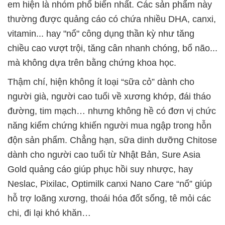
em hiện là nhóm phổ biến nhất. Các sản phẩm này
thường được quảng cáo có chứa nhiều DHA, canxi,
vitamin... hay "nổ" công dụng thần kỳ như tăng
chiều cao vượt trội, tăng cân nhanh chóng, bổ não...
mà không dựa trên bằng chứng khoa học.
Thậm chí, hiện không ít loại “sữa cỏ” dành cho
người già, người cao tuổi về xương khớp, đái tháo
đường, tim mạch… nhưng không hề có đơn vị chức
năng kiểm chứng khiến người mua ngập trong hỗn
độn sản phẩm. Chẳng hạn, sữa dinh dưỡng Chitose
dành cho người cao tuổi từ Nhật Bản, Sure Asia
Gold quảng cáo giúp phục hồi suy nhược, hay
Neslac, Pixilac, Optimilk canxi Nano Care “nổ” giúp
hỗ trợ loãng xương, thoái hóa đốt sống, tê mỏi các
chi, đi lại khó khăn…