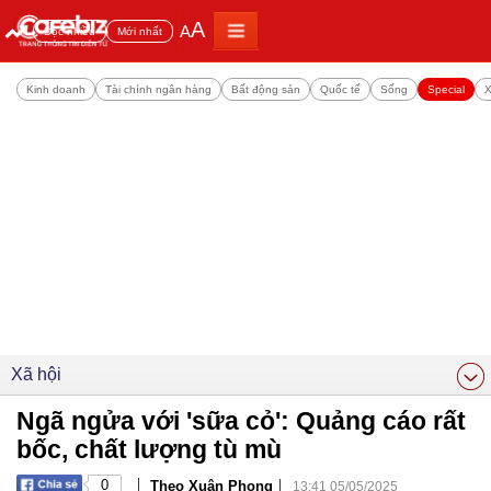
A
A
Đọc nhiều
Mới nhất
Kinh doanh
Tài chính ngân hàng
Bất động sản
Quốc tế
Sống
Special
X
Xã hội
Ngã ngửa với 'sữa cỏ': Quảng cáo rất
bốc, chất lượng tù mù
|
|
0
Theo Xuân Phong
13:41 05/05/2025