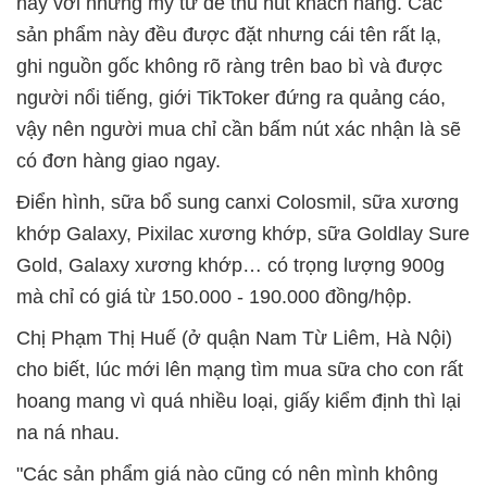
này với những mỹ từ để thu hút khách hàng. Các
sản phẩm này đều được đặt nhưng cái tên rất lạ,
ghi nguồn gốc không rõ ràng trên bao bì và được
người nổi tiếng, giới TikToker đứng ra quảng cáo,
vậy nên người mua chỉ cần bấm nút xác nhận là sẽ
có đơn hàng giao ngay.
Điển hình, sữa bổ sung canxi Colosmil, sữa xương
khớp Galaxy, Pixilac xương khớp, sữa Goldlay Sure
Gold, Galaxy xương khớp… có trọng lượng 900g
mà chỉ có giá từ 150.000 - 190.000 đồng/hộp.
Chị Phạm Thị Huế (ở quận Nam Từ Liêm, Hà Nội)
cho biết, lúc mới lên mạng tìm mua sữa cho con rất
hoang mang vì quá nhiều loại, giấy kiểm định thì lại
na ná nhau.
"Các sản phẩm giá nào cũng có nên mình không