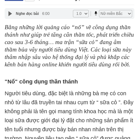
Nghe đọc bài
6:00
Bằng những lời quảng cáo “nổ” về công dụng thần
thánh như giúp trẻ tăng cân thần tốc, phát triển chiều
cao sau 3-6 tháng… ma trận “sữa cỏ” đang âm
thầm bủa vây người tiêu dùng Việt. Các loại sữa này
thâm nhập sâu vào hệ thống đại lý và phủ khắp các
kênh bán hàng online khiến người tiêu dùng rối bời.
"Nổ" công dụng thần thánh
Người tiêu dùng, đặc biệt là những bà mẹ có con
nhỏ từ lâu đã truyền tai nhau cụm từ “ sữa cỏ ”. Đây
không phải là tên gọi mang tính khoa học mà là một
loại sữa được giới đại lý đặt cho những sản phẩm ít
tên tuổi nhưng được bày bán nhan nhản trên thị
trường. Nguyên liệu tạo nên “ sữa cỏ” được quảng