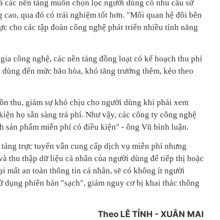
là các nền tảng muốn chọn lọc người dùng có nhu cầu sử
 cao, qua đó có trải nghiệm tốt hơn. "Mối quan hệ đôi bên
ực cho các tập đoàn công nghệ phát triển nhiều tính năng
ia công nghệ, các nền tảng đồng loạt có kế hoạch thu phí
ời dùng đến mức bão hòa, khó tăng trưởng thêm, kéo theo
uồn thu, giảm sự khó chịu cho người dùng khi phải xem
kiện họ sẵn sàng trả phí. Như vậy, các công ty công nghệ
h sản phẩm miễn phí có điều kiện" - ông Vũ bình luận.
 tảng trực tuyến vẫn cung cấp dịch vụ miễn phí nhưng
à thu thập dữ liệu cá nhân của người dùng để tiếp thị hoặc
ại mất an toàn thông tin cá nhân, sẽ có không ít người
ử dụng phiên bản "sạch", giảm nguy cơ bị khai thác thông
Theo LÊ TỈNH - XUÂN MAI