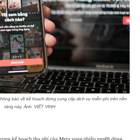
thông báo về kế hoạch dừng cung cấp dịch vụ miễn phí trên nền
tảng này. Ảnh: VIẾT VINH
trong kế hoạch thu phí của Meta song nhiều người dùng