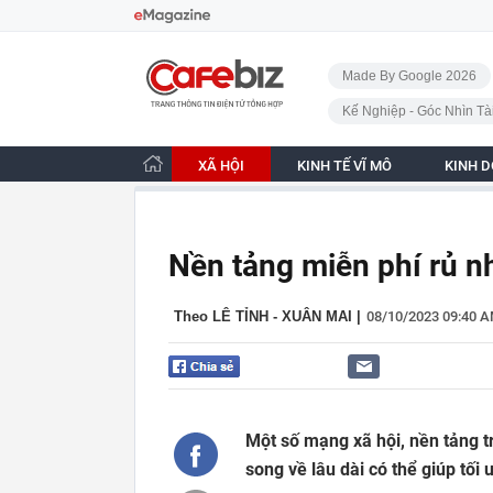
Bỏ qua điều hướng
CafeBiz - Trang chủ
Made By Google 2026
Kế Nghiệp - Góc Nhìn Tà
XÃ HỘI
KINH TẾ VĨ MÔ
KINH 
Nền tảng miễn phí rủ nh
Theo LÊ TỈNH - XUÂN MAI
|
08/10/2023 09:40 
Một số mạng xã hội, nền tảng t
song về lâu dài có thể giúp tối