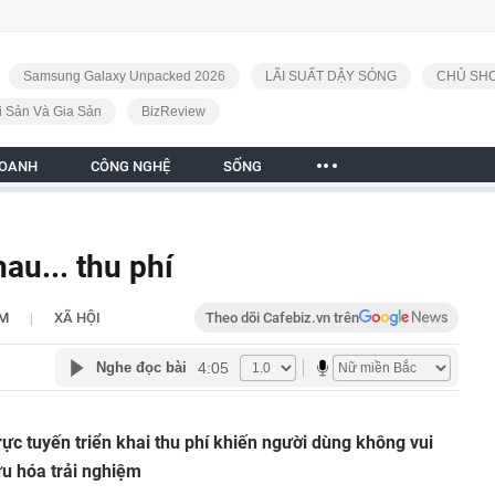
Samsung Galaxy Unpacked 2026
LÃI SUẤT DẬY SÓNG
CHỦ SHO
i Sản Và Gia Sản
BizReview
DOANH
CÔNG NGHỆ
SỐNG
au... thu phí
|
AM
XÃ HỘI
Theo dõi Cafebiz.vn trên
4:05
Nghe đọc bài
rực tuyến triển khai thu phí khiến người dùng không vui
 ưu hóa trải nghiệm