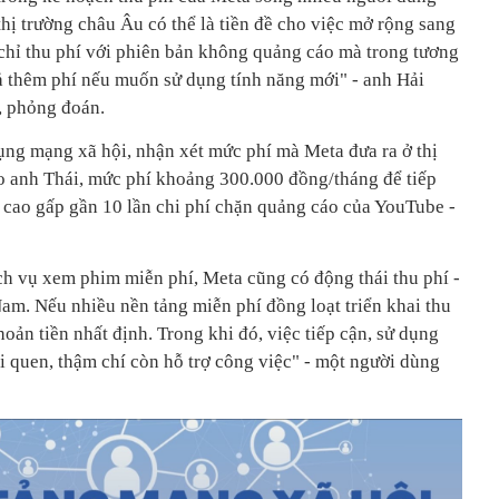
 thị trường châu Âu có thể là tiền đề cho việc mở rộng sang
 chỉ thu phí với phiên bản không quảng cáo mà trong tương
rả thêm phí nếu muốn sử dụng tính năng mới" - anh Hải
, phỏng đoán.
ng mạng xã hội, nhận xét mức phí mà Meta đưa ra ở thị
o anh Thái, mức phí khoảng 300.000 đồng/tháng để tiếp
cao gấp gần 10 lần chi phí chặn quảng cáo của YouTube -
ch vụ xem phim miễn phí, Meta cũng có động thái thu phí -
Nam. Nếu nhiều nền tảng miễn phí đồng loạt triển khai thu
hoản tiền nhất định. Trong khi đó, việc tiếp cận, sử dụng
ói quen, thậm chí còn hỗ trợ công việc" - một người dùng