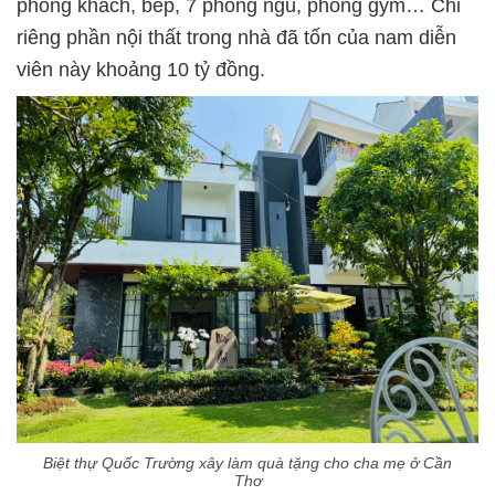
phòng khách, bếp, 7 phòng ngủ, phòng gym… Chỉ
riêng phần nội thất trong nhà đã tốn của nam diễn
viên này khoảng 10 tỷ đồng.
Biệt thự Quốc Trường xây làm quà tặng cho cha mẹ ở Cần
Thơ