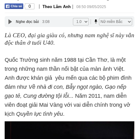
|
|
0
Theo Lâm Anh
08:50 09/05/2025
Nghe đọc bài
3:08
Là CEO, đại gia giàu có, nhưng nam nghệ sĩ này vẫn
độc thân ở tuổi U40.
Quốc Trường sinh năm 1988 tại Cần Thơ, là một
trong những nam thần nổi bật của màn ảnh Việt.
Anh được khán giả yêu mến qua các bộ phim đình
đám như
Về nhà đi con, Bẫy ngọt ngào, Gạo nếp
gạo tẻ, Cung đường tội lỗi...
Năm 2011, nam diễn
viên đoạt giải Mai Vàng với vai diễn chính trong vở
kịch
Quyền lực tình yêu
.