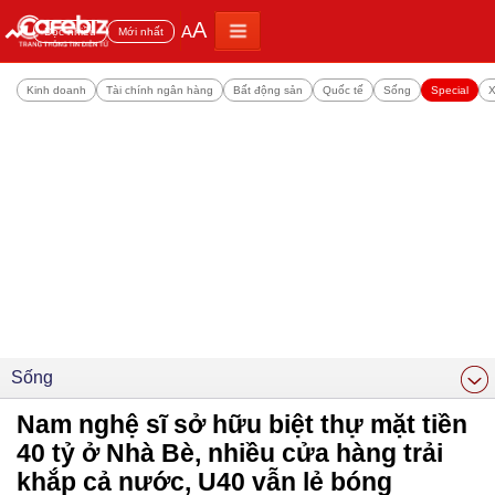
A
A
Đọc nhiều
Mới nhất
Kinh doanh
Tài chính ngân hàng
Bất động sản
Quốc tế
Sống
Special
X
Sống
Nam nghệ sĩ sở hữu biệt thự mặt tiền
40 tỷ ở Nhà Bè, nhiều cửa hàng trải
khắp cả nước, U40 vẫn lẻ bóng