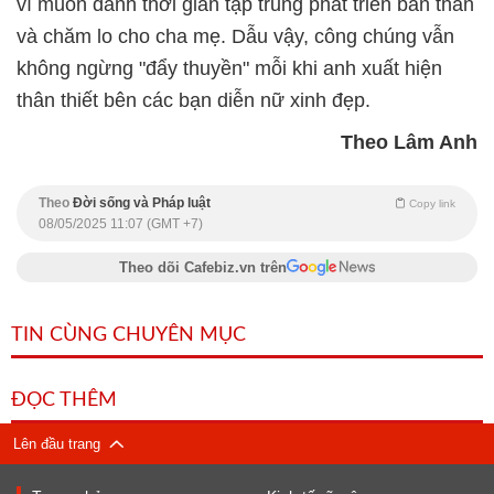
vì muốn dành thời gian tập trung phát triển bản thân
và chăm lo cho cha mẹ. Dẫu vậy, công chúng vẫn
không ngừng "đẩy thuyền" mỗi khi anh xuất hiện
thân thiết bên các bạn diễn nữ xinh đẹp.
Theo Lâm Anh
Theo
Đời sống và Pháp luật
Copy link
08/05/2025 11:07 (GMT +7)
Theo dõi Cafebiz.vn trên
TIN CÙNG CHUYÊN MỤC
ĐỌC THÊM
Lên đầu trang