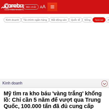
A
A
Đọc nhiều
Mới nhất
Kinh doanh
Tài chính ngân hàng
Bất động sản
Quốc tế
Sống
Special
X
Kinh doanh
Mỹ tìm ra kho báu 'vàng trắng' khổng
lồ: Chỉ cần 5 năm để vượt qua Trung
Quốc, 100.000 tấn đã đủ cung cấp