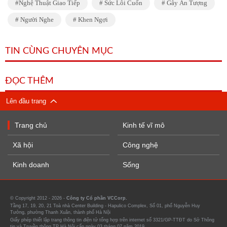
Nghệ Thuật Giao Tiếp
Sức Lôi Cuốn
Gây Ấn Tượng
Người Nghe
Khen Ngợi
TIN CÙNG CHUYÊN MỤC
ĐỌC THÊM
Lên đầu trang
Trang chủ
Kinh tế vĩ mô
Xã hội
Công nghệ
Kinh doanh
Sống
© Copyright 2012 - 2026 -
Công ty Cổ phần VCCorp.
Tầng 17, 19, 20, 21 Toà nhà Center Building - Hapulico Complex, Số 01, phố Nguyễn Huy
Tưởng, phường Thanh Xuân, thành phố Hà Nội
Giấy phép thiết lập trang thông tin điện tử tổng hợp trên internet số 3321/GP-TTĐT do Sở Thông
tin và Truyền thông TP Hà Nội cấp ngày 03 tháng 07 năm 2019.