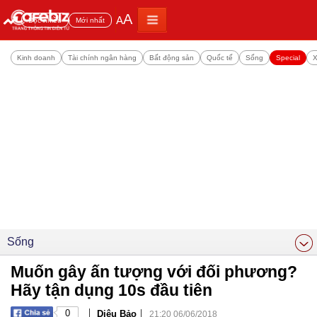
A
A
Đọc nhiều
Mới nhất
Kinh doanh
Tài chính ngân hàng
Bất động sản
Quốc tế
Sống
Special
X
Sống
Muốn gây ấn tượng với đối phương?
Hãy tận dụng 10s đầu tiên
|
|
0
Diệu Bảo
21:20 06/06/2018