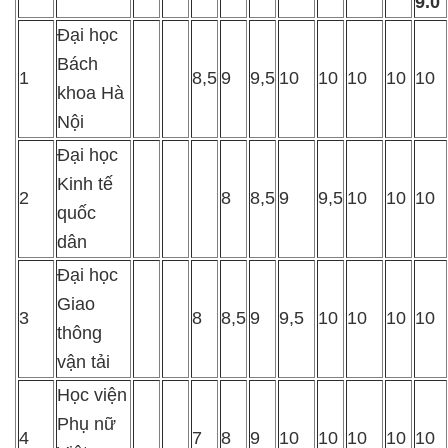
9.0
Đại học
Bách
1
8,5
9
9,5
10
10
10
10
10
khoa Hà
Nội
Đại học
Kinh tế
2
8
8,5
9
9,5
10
10
10
quốc
dân
Đại học
Giao
3
8
8,5
9
9,5
10
10
10
10
thông
vận tải
Học viện
Phụ nữ
4
7
8
9
10
10
10
10
10