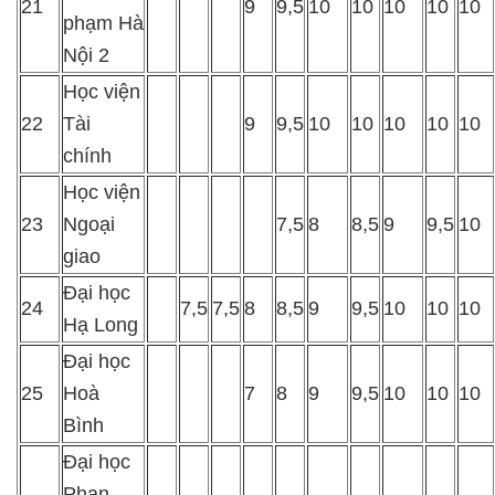
21
9
9,5
10
10
10
10
10
phạm Hà
Nội 2
Học viện
22
Tài
9
9,5
10
10
10
10
10
chính
Học viện
23
Ngoại
7,5
8
8,5
9
9,5
10
giao
Đại học
24
7,5
7,5
8
8,5
9
9,5
10
10
10
Hạ Long
Đại học
25
Hoà
7
8
9
9,5
10
10
10
Bình
Đại học
Phan