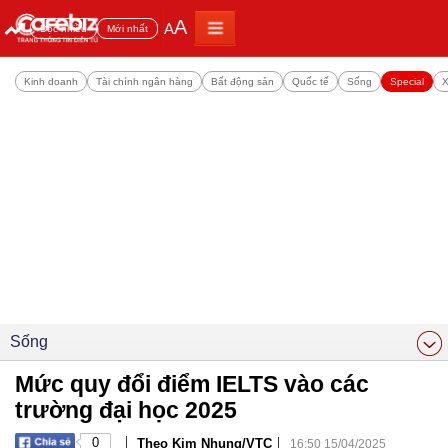
A
A
Đọc nhiều
Mới nhất
Kinh doanh
Tài chính ngân hàng
Bất động sản
Quốc tế
Sống
Special
X
Sống
Mức quy đổi điểm IELTS vào các
trường đại học 2025
|
|
0
Theo Kim Nhung/VTC
16:50 15/04/2025