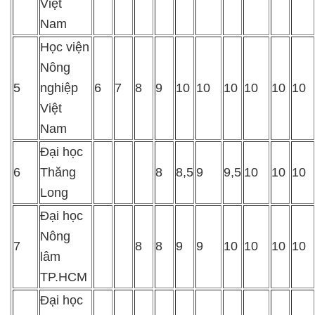
Việt
Nam
Học viện
Nông
5
nghiệp
6
7
8
9
10
10
10
10
10
10
Việt
Nam
Đại học
6
Thăng
8
8,5
9
9,5
10
10
10
Long
Đại học
Nông
7
8
8
9
9
10
10
10
10
lâm
TP.HCM
Đại học