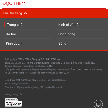
ĐỌC THÊM
Lên đầu trang
Trang chủ
Kinh tế vĩ mô
Xã hội
Công nghệ
Kinh doanh
Sống
© Copyright 2012 - 2026 -
Công ty Cổ phần VCCorp.
Tầng 17, 19, 20, 21 Toà nhà Center Building - Hapulico Complex, Số 01, phố Nguyễn Huy
Tưởng, phường Thanh Xuân, thành phố Hà Nội
Giấy phép thiết lập trang thông tin điện tử tổng hợp trên internet số 3321/GP-TTĐT do Sở Thông
tin và Truyền thông TP Hà Nội cấp ngày 03 tháng 07 năm 2019.
Điện thoại: 024 7309 5555 Máy lẻ 41294. Fax: 024-39743413
Email: info@cafebiz.vn
Chịu trách nhiệm quản lý nội dung: Bà Nguyễn Bích Minh
Hỗ trợ quảng cáo: