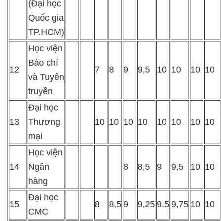
(Đại học
Quốc gia
TP.HCM)
Học viện
Báo chí
12
7
8
9
9,5
10
10
10
10
và Tuyên
truyền
Đại học
13
Thương
10
10
10
10
10
10
10
10
mại
Học viện
14
Ngân
8
8,5
9
9,5
10
10
hàng
Đại học
15
8
8,5
9
9,25
9,5
9,75
10
10
CMC