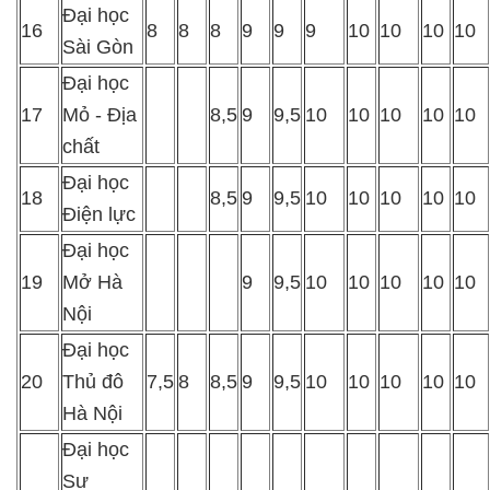
Đại học
16
8
8
8
9
9
9
10
10
10
10
Sài Gòn
Đại học
17
Mỏ - Địa
8,5
9
9,5
10
10
10
10
10
chất
Đại học
18
8,5
9
9,5
10
10
10
10
10
Điện lực
Đại học
19
Mở Hà
9
9,5
10
10
10
10
10
Nội
Đại học
20
Thủ đô
7,5
8
8,5
9
9,5
10
10
10
10
10
Hà Nội
Đại học
Sư