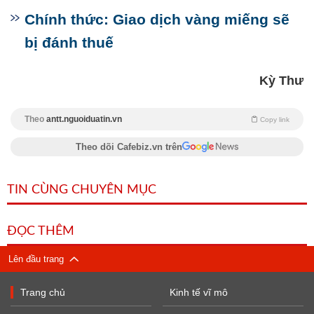
Chính thức: Giao dịch vàng miếng sẽ
bị đánh thuế
Kỳ Thư
Theo
antt.nguoiduatin.vn
Copy link
Theo dõi Cafebiz.vn trên
TIN CÙNG CHUYÊN MỤC
ĐỌC THÊM
Lên đầu trang
Trang chủ
Kinh tế vĩ mô