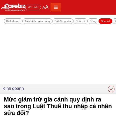
A
A
Đọc nhiều
Mới nhất
Kinh doanh
Tài chính ngân hàng
Bất động sản
Quốc tế
Sống
Special
X
Kinh doanh
Mức giảm trừ gia cảnh quy định ra
sao trong Luật Thuế thu nhập cá nhân
sửa đổi?