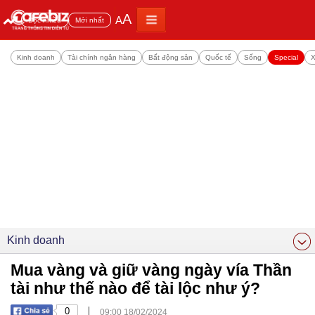
A
A
Đọc nhiều
Mới nhất
Kinh doanh
Tài chính ngân hàng
Bất động sản
Quốc tế
Sống
Special
X
Kinh doanh
Mua vàng và giữ vàng ngày vía Thần
tài như thế nào để tài lộc như ý?
|
0
09:00 18/02/2024