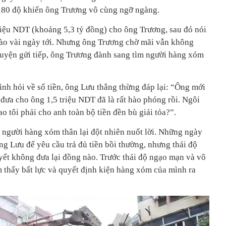
 180 độ khiến ông Trương vô cùng ngỡ ngàng.
riệu NDT (khoảng 5,3 tỷ đồng) cho ông Trương, sau đó nói
 vào vài ngày tới. Nhưng ông Trương chờ mãi vẫn không
uyện gửi tiếp, ông Trương đành sang tìm người hàng xóm
nh hỏi về số tiền, ông Lưu thẳng thừng đáp lại: “Ông mới
đưa cho ông 1,5 triệu NDT đã là rất hào phóng rồi. Ngôi
sao tôi phải cho anh toàn bộ tiền đền bù giải tỏa?”.
 người hàng xóm thân lại đột nhiên nuốt lời. Những ngày
ng Lưu để yêu cầu trả đủ tiền bồi thường, nhưng thái độ
ết không đưa lại đồng nào. Trước thái độ ngạo mạn và vô
 thấy bất lực và quyết định kiện hàng xóm của mình ra