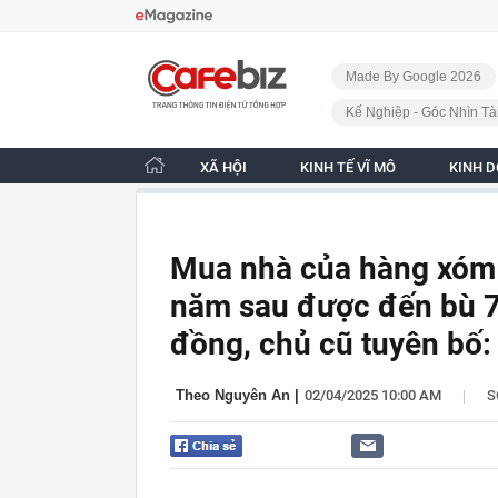
Bỏ qua điều hướng
CafeBiz - Trang chủ
Made By Google 2026
Kế Nghiệp - Góc Nhìn Tà
XÃ HỘI
KINH TẾ VĨ MÔ
KINH 
Mua nhà của hàng xóm 
năm sau được đến bù 7 t
đồng, chủ cũ tuyên bố: 
|
Theo Nguyên An
|
02/04/2025 10:00 AM
S