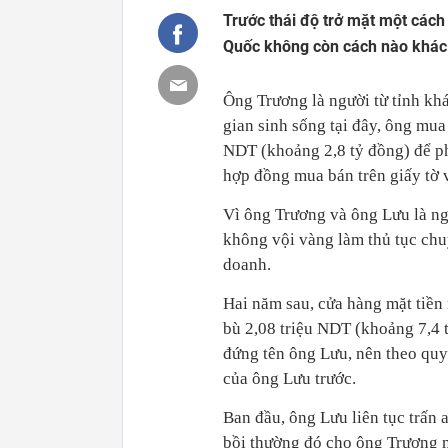
Trước thái độ trở mặt một cách
Quốc không còn cách nào khác n
Ông Trương là người từ tỉnh kh
gian sinh sống tại đây, ông mu
NDT (khoảng 2,8 tỷ đồng) để ph
hợp đồng mua bán trên giấy tờ v
Vì ông Trương và ông Lưu là ng
không vội vàng làm thủ tục chuy
doanh.
Hai năm sau, cửa hàng mặt tiề
bù 2,08 triệu NDT (khoảng 7,4 
đứng tên ông Lưu, nên theo quy 
của ông Lưu trước.
Ban đầu, ông Lưu liên tục trấn 
bồi thường đó cho ông Trương n