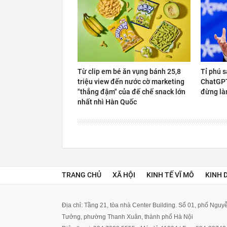
Từ clip em bé ăn vụng bánh 25,8
Tỉ phú s
triệu view đến nước cờ marketing
ChatGPT 
"thắng đậm" của đế chế snack lớn
đừng là
nhất nhì Hàn Quốc
TRANG CHỦ
XÃ HỘI
KINH TẾ VĨ MÔ
KINH 
Địa chỉ: Tầng 21, tòa nhà Center Building. Số 01, phố Ngu
Tưởng, phường Thanh Xuân, thành phố Hà Nội