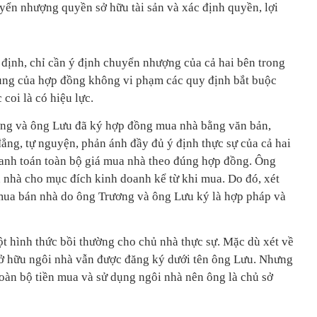
uyển nhượng quyền sở hữu tài sản và xác định quyền, lợi
định, chỉ cần ý định chuyển nhượng của cả hai bên trong
dung của hợp đồng không vi phạm các quy định bắt buộc
coi là có hiệu lực.
ơng và ông Lưu đã ký hợp đồng mua nhà bằng văn bản,
đẳng, tự nguyện, phản ánh đầy đủ ý định thực sự của cả hai
anh toán toàn bộ giá mua nhà theo đúng hợp đồng. Ông
n nhà cho mục đích kinh doanh kể từ khi mua. Do đó, xét
mua bán nhà do ông Trương và ông Lưu ký là hợp pháp và
ột hình thức bồi thường cho chủ nhà thực sự. Mặc dù xét về
sở hữu ngôi nhà vẫn được đăng ký dưới tên ông Lưu. Nhưng
 toàn bộ tiền mua và sử dụng ngôi nhà nên ông là chủ sở