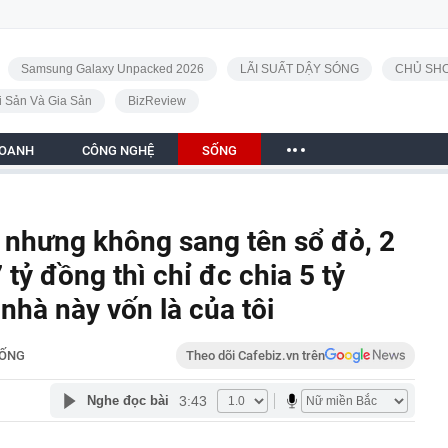
Samsung Galaxy Unpacked 2026
LÃI SUẤT DẬY SÓNG
CHỦ SHO
i Sản Và Gia Sản
BizReview
DOANH
CÔNG NGHỆ
SỐNG
nhưng không sang tên sổ đỏ, 2
ỷ đồng thì chỉ đc chia 5 tỷ
nhà này vốn là của tôi
ỐNG
Theo dõi Cafebiz.vn trên
3:43
Nghe đọc bài