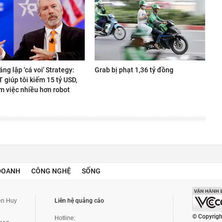
áng lập 'cá voi' Strategy:
Grab bị phạt 1,36 tỷ đồng
giúp tôi kiếm 15 tỷ USD,
m việc nhiều hơn robot
DOANH
CÔNG NGHỆ
SỐNG
yễn Huy
Liên hệ quảng cáo
© Copyrigh
Hotline: