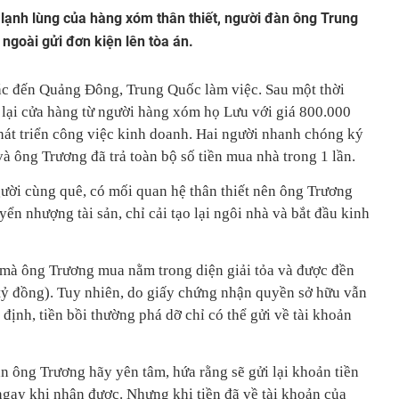
 lạnh lùng của hàng xóm thân thiết, người đàn ông Trung
goài gửi đơn kiện lên tòa án.
ác đến Quảng Đông, Trung Quốc làm việc. Sau một thời
a lại cửa hàng từ người hàng xóm họ Lưu với giá 800.000
át triển công việc kinh doanh. Hai người nhanh chóng ký
à ông Trương đã trả toàn bộ số tiền mua nhà trong 1 lần.
ười cùng quê, có mối quan hệ thân thiết nên ông Trương
ển nhượng tài sản, chỉ cải tạo lại ngôi nhà và bắt đầu kinh
n mà ông Trương mua nằm trong diện g
iải tỏa và được
đền
tỷ đồng). Tuy nhiên, do giấy chứng nhận quyền sở hữu vẫn
định, tiền bồi thường phá dỡ chỉ có thể gửi về tài khoản
an ông Trương hãy yên tâm, hứa rằng sẽ gửi lại khoản tiền
gay khi nhận được. Nhưng khi tiền đã về tài khoản của