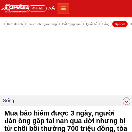
A
A
Đọc nhiều
Mới nhất
Kinh doanh
Tài chính ngân hàng
Bất động sản
Quốc tế
Sống
Special
X
Sống
Mua bảo hiểm được 3 ngày, người
đàn ông gặp tai nạn qua đời nhưng bị
từ chối bồi thường 700 triệu đồng, tòa