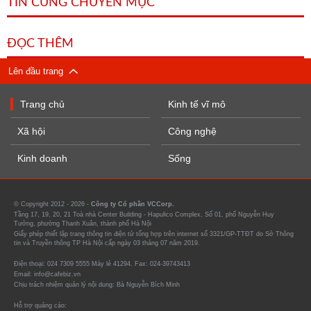
TIN CÙNG CHUYÊN MỤC
ĐỌC THÊM
Lên đầu trang
Trang chủ
Kinh tế vĩ mô
Xã hội
Công nghệ
Kinh doanh
Sống
© Copyright 2012 - 2026 -
Công ty Cổ phần VCCorp.
Tầng 17, 19, 20, 21 Toà nhà Center Building - Hapulico Complex, Số 01, phố Nguyễn Huy
Tưởng, phường Thanh Xuân, thành phố Hà Nội
Giấy phép thiết lập trang thông tin điện tử tổng hợp trên internet số 3321/GP-TTĐT do Sở Thông
tin và Truyền thông TP Hà Nội cấp ngày 03 tháng 07 năm 2019.
Điện thoại: 024 7309 5555 Máy lẻ 41294. Fax: 024-39743413
Email: info@cafebiz.vn
Chịu trách nhiệm quản lý nội dung: Bà Nguyễn Bích Minh
Hỗ trợ quảng cáo: