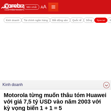
A
A
Đọc nhiều
Mới nhất
Kinh doanh
Tài chính ngân hàng
Bất động sản
Quốc tế
Sống
Special
X
Kinh doanh
Motorola từng muốn thâu tóm Huawei
với giá 7,5 tỷ USD vào năm 2003 với
kỳ vọng biến 1 + 1 = 5