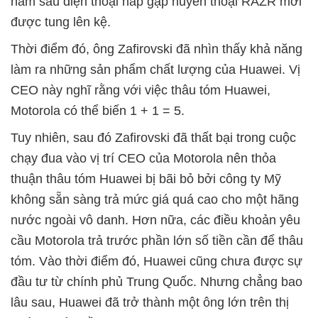
năm sau điện thoại nắp gập huyền thoại RAZR mới
được tung lên kệ.
Thời điểm đó, ông Zafirovski đã nhìn thấy khả năng
làm ra những sản phẩm chất lượng của Huawei. Vị
CEO này nghĩ rằng với việc thâu tóm Huawei,
Motorola có thể biến 1 + 1 = 5.
Tuy nhiên, sau đó Zafirovski đã thất bại trong cuộc
chạy đua vào vị trí CEO của Motorola nên thỏa
thuận thâu tóm Huawei bị bãi bỏ bởi công ty Mỹ
không sẵn sàng trả mức giá quá cao cho một hãng
nước ngoài vô danh. Hơn nữa, các điều khoản yêu
cầu Motorola trả trước phần lớn số tiền cần để thâu
tóm. Vào thời điểm đó, Huawei cũng chưa được sự
đầu tư từ chính phủ Trung Quốc. Nhưng chẳng bao
lâu sau, Huawei đã trở thành một ông lớn trên thị