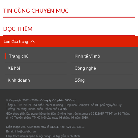
TIN CÙNG CHUYÊN MỤC
ĐỌC THÊM
Lên đầu trang
Trang chủ
Kinh tế vĩ mô
Xã hội
Công nghệ
Kinh doanh
Sống
© Copyright 2012 - 2026 -
Công ty Cổ phần VCCorp.
Tầng 17, 19, 20, 21 Toà nhà Center Building - Hapulico Complex, Số 01, phố Nguyễn Huy
Tưởng, phường Thanh Xuân, thành phố Hà Nội
Giấy phép thiết lập trang thông tin điện tử tổng hợp trên internet số 3321/GP-TTĐT do Sở Thông
tin và Truyền thông TP Hà Nội cấp ngày 03 tháng 07 năm 2019.
Điện thoại: 024 7309 5555 Máy lẻ 41294. Fax: 024-39743413
Email: info@cafebiz.vn
Chịu trách nhiệm quản lý nội dung: Bà Nguyễn Bích Minh