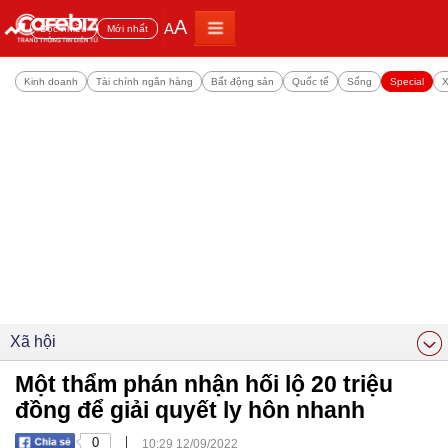
A
A
Đọc nhiều
Mới nhất
Kinh doanh
Tài chính ngân hàng
Bất động sản
Quốc tế
Sống
Special
X
Xã hội
Một thẩm phán nhận hối lộ 20 triệu
đồng để giải quyết ly hôn nhanh
|
0
10:29 12/09/2022