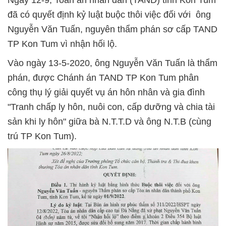
Ngày 12-9, Toán án nhân dân (TAND) tỉnh Kon Tum
đã có quyết định kỷ luật buộc thôi việc đối với ông
Nguyễn Văn Tuấn, nguyên thẩm phán sơ cấp TAND
TP Kon Tum vì nhận hối lộ.
Vào ngày 13-5-2020, ông Nguyễn Văn Tuấn là thẩm
phán, được Chánh án TAND TP Kon Tum phân
công thụ lý giải quyết vụ án hôn nhân và gia đình
"Tranh chấp ly hôn, nuôi con, cấp dưỡng và chia tài
sản khi ly hôn" giữa bà N.T.T.D và ông N.T.B (cùng
trú TP Kon Tum).