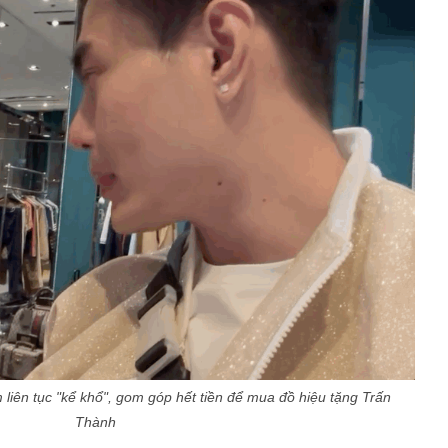
iên tục "kể khổ", gom góp hết tiền để mua đồ hiệu tặng Trấn
Thành