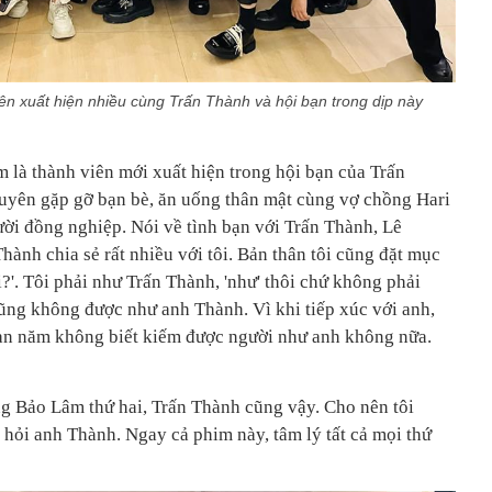
n xuất hiện nhiều cùng Trấn Thành và hội bạn trong dịp này
là thành viên mới xuất hiện trong hội bạn của Trấn
uyên gặp gỡ bạn bè, ăn uống thân mật cùng vợ chồng Hari
i đồng nghiệp. Nói về tình bạn với Trấn Thành, Lê
ành chia sẻ rất nhiều với tôi. Bản thân tôi cũng đặt mục
 ai?'. Tôi phải như Trấn Thành, 'như' thôi chứ không phải
i cũng không được như anh Thành. Vì khi tiếp xúc với anh,
gàn năm không biết kiếm được người như anh không nữa.
g Bảo Lâm thứ hai, Trấn Thành cũng vậy. Cho nên tôi
 hỏi anh Thành. Ngay cả phim này, tâm lý tất cả mọi thứ