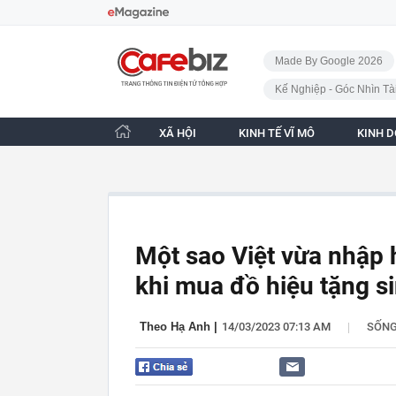
Bỏ qua điều hướng
CafeBiz - Trang chủ
Made By Google 2026
Kế Nghiệp - Góc Nhìn Tà
XÃ HỘI
KINH TẾ VĨ MÔ
KINH 
Một sao Việt vừa nhập h
khi mua đồ hiệu tặng s
|
Theo Hạ Anh
|
14/03/2023 07:13 AM
SỐN