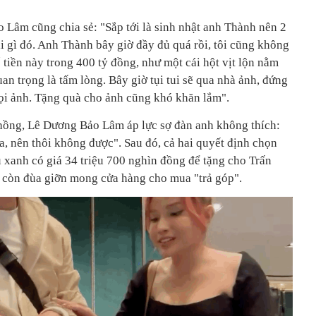
 Lâm cũng chia sẻ: "Sắp tới là sinh nhật anh Thành nên 2
i gì đó. Anh Thành bây giờ đầy đủ quá rồi, tôi cũng không
ố tiền này trong 400 tỷ đồng, như một cái hột vịt lộn nằm
uan trọng là tấm lòng. Bây giờ tụi tui sẽ qua nhà ảnh, đứng
ọi ảnh. Tặng quà cho ảnh cũng khó khăn lắm".
hồng, Lê Dương Bảo Lâm áp lực sợ đàn anh không thích:
a, nên thôi không được". Sau đó, cả hai quyết định chọn
u xanh có giá 34 triệu 700 nghìn đồng để tặng cho Trấn
i còn đùa giỡn mong cửa hàng cho mua "trả góp".