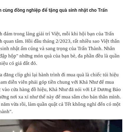
n cùng đồng nghiệp để tặng quà sinh nhật cho Trấn
 đám trong làng giải trí Việt, mỗi khi hội bạn của Trấn
 quan tâm. Hồi đầu tháng 2/2023, rất nhiều sao Việt thân
c sinh nhật ấm cúng và sang trọng của Trấn Thành. Nhân
 "đập hộp" những món quà của bạn bè, đa phần đều là quần
hiệu có giá đắt đỏ.
ăng clip ghi lại hành trình đi mua quà là chiếc túi hiệu
nam diễn viên phải góp tiền chung với Khả Như để mua
c vào cửa hàng đồ hiệu, Khả Như đã nói với Lê Dương Bảo
những nơi xa xỉ như thế này để mua sắm cho bản thân mình.
 năm vừa rồi, làm quần quật cả Tết không nghỉ đến có một
Thành".