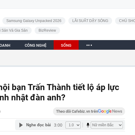
Samsung Galaxy Unpacked 2026
LÃI SUẤT DẬY SÓNG
CHỦ SHO
i Sản Và Gia Sản
BizReview
DOANH
CÔNG NGHỆ
SỐNG
ội bạn Trấn Thành tiết lộ áp lực
inh nhật đàn anh?
G
Theo dõi Cafebiz.vn trên
3:00
Nghe đọc bài