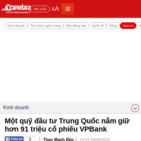
A
A
Đọc nhiều
Mới nhất
Kinh doanh
Tài chính ngân hàng
Bất động sản
Quốc tế
Sống
Special
X
Kinh doanh
Một quỹ đầu tư Trung Quốc nắm giữ
hơn 91 triệu cổ phiếu VPBank
|
|
0
Theo Mạnh Đức
19:29 26/08/2024