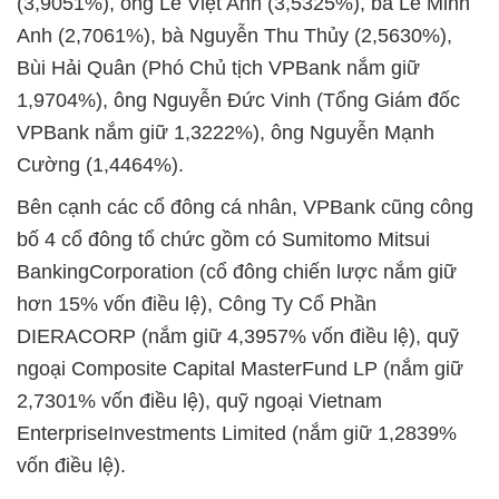
(3,9051%), ông Lê Việt Anh (3,5325%), bà Lê Minh
Anh (2,7061%), bà Nguyễn Thu Thủy (2,5630%),
Bùi Hải Quân (Phó Chủ tịch VPBank nắm giữ
1,9704%), ông Nguyễn Đức Vinh (Tổng Giám đốc
VPBank nắm giữ 1,3222%), ông Nguyễn Mạnh
Cường (1,4464%).
Bên cạnh các cổ đông cá nhân, VPBank cũng công
bố 4 cổ đông tổ chức gồm có Sumitomo Mitsui
BankingCorporation (cổ đông chiến lược nắm giữ
hơn 15% vốn điều lệ), Công Ty Cổ Phần
DIERACORP (nắm giữ 4,3957% vốn điều lệ), quỹ
ngoại Composite Capital MasterFund LP (nắm giữ
2,7301% vốn điều lệ), quỹ ngoại Vietnam
EnterpriseInvestments Limited (nắm giữ 1,2839%
vốn điều lệ).