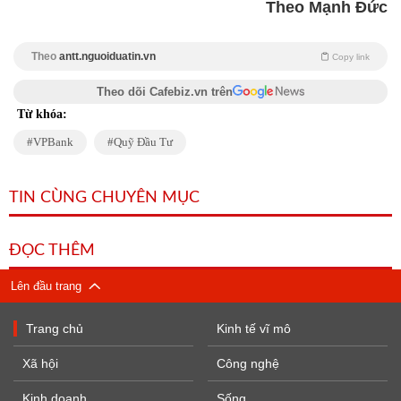
Theo Mạnh Đức
Theo
antt.nguoiduatin.vn
Copy link
Theo dõi Cafebiz.vn trên
Từ khóa:
VPBank
Quỹ Đầu Tư
TIN CÙNG CHUYÊN MỤC
ĐỌC THÊM
Lên đầu trang
Trang chủ
Kinh tế vĩ mô
Xã hội
Công nghệ
Kinh doanh
Sống