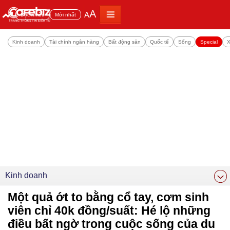
A
A
Đọc nhiều
Mới nhất
Kinh doanh
Tài chính ngân hàng
Bất động sản
Quốc tế
Sống
Special
X
Kinh doanh
Một quả ớt to bằng cổ tay, cơm sinh
viên chỉ 40k đồng/suất: Hé lộ những
điều bất ngờ trong cuộc sống của du