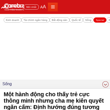
A
A
Đọc nhiều
Mới nhất
Kinh doanh
Tài chính ngân hàng
Bất động sản
Quốc tế
Sống
Special
X
Sống
Một hành động cho thấy trẻ cực
thông minh nhưng cha mẹ kiên quyết
ngăn cấm: Định hướng đúng tương