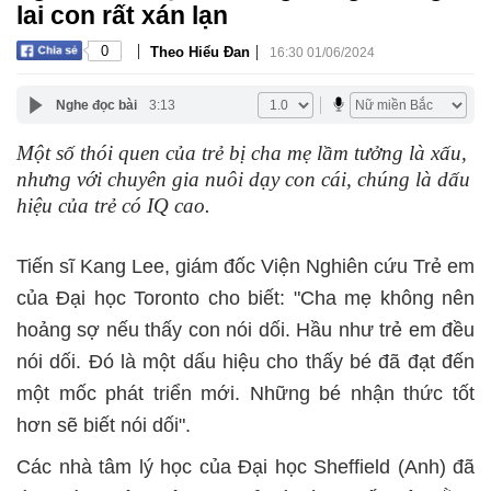
lai con rất xán lạn
|
|
0
Theo Hiểu Đan
16:30 01/06/2024
Nghe đọc bài
3:13
Một số thói quen của trẻ bị cha mẹ lầm tưởng là xấu,
nhưng với chuyên gia nuôi dạy con cái, chúng là dấu
hiệu của trẻ có IQ cao.
Tiến sĩ Kang Lee, giám đốc Viện Nghiên cứu Trẻ em
của Đại học Toronto cho biết: "Cha mẹ không nên
hoảng sợ nếu thấy con nói dối. Hầu như trẻ em đều
nói dối. Đó là một dấu hiệu cho thấy bé đã đạt đến
một mốc phát triển mới. Những bé nhận thức tốt
hơn sẽ biết nói dối".
Các nhà tâm lý học của Đại học Sheffield (Anh) đã