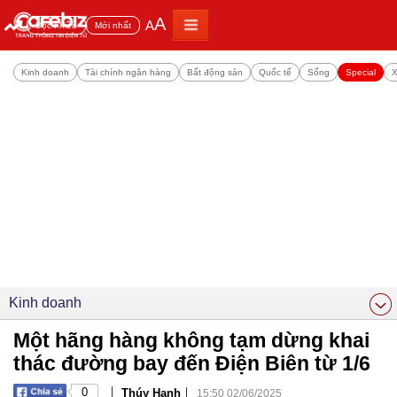
A
A
Đọc nhiều
Mới nhất
Kinh doanh
Tài chính ngân hàng
Bất động sản
Quốc tế
Sống
Special
X
Kinh doanh
Một hãng hàng không tạm dừng khai
thác đường bay đến Điện Biên từ 1/6
|
|
0
Thúy Hạnh
15:50 02/06/2025