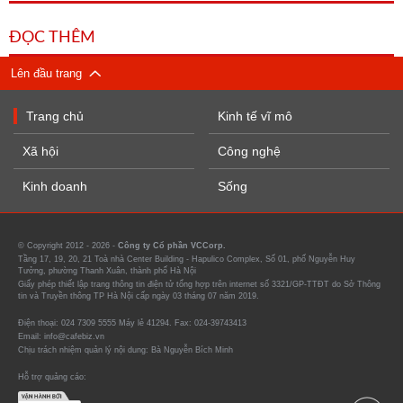
ĐỌC THÊM
Lên đầu trang
Trang chủ
Kinh tế vĩ mô
Xã hội
Công nghệ
Kinh doanh
Sống
© Copyright 2012 - 2026 -
Công ty Cổ phần VCCorp.
Tầng 17, 19, 20, 21 Toà nhà Center Building - Hapulico Complex, Số 01, phố Nguyễn Huy
Tưởng, phường Thanh Xuân, thành phố Hà Nội
Giấy phép thiết lập trang thông tin điện tử tổng hợp trên internet số 3321/GP-TTĐT do Sở Thông
tin và Truyền thông TP Hà Nội cấp ngày 03 tháng 07 năm 2019.
Điện thoại: 024 7309 5555 Máy lẻ 41294. Fax: 024-39743413
Email: info@cafebiz.vn
Chịu trách nhiệm quản lý nội dung: Bà Nguyễn Bích Minh
Hỗ trợ quảng cáo: