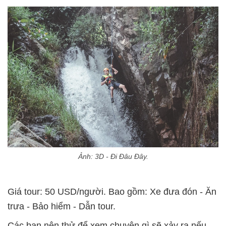
Ảnh: 3D - Đi Đâu Đây.
Giá tour: 50 USD/người. Bao gồm: Xe đưa đón - Ăn
trưa - Bảo hiểm - Dẫn tour.
Các bạn nên thử để xem chuyện gì sẽ xảy ra nếu