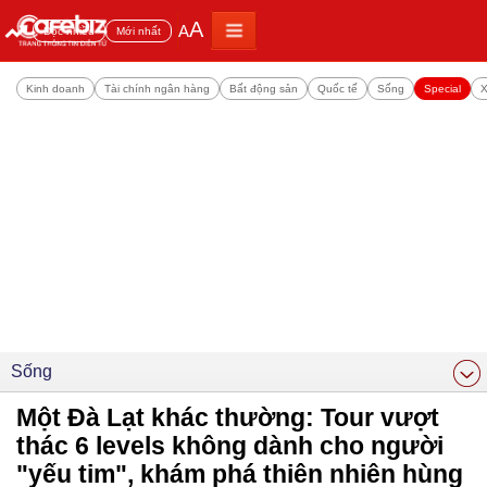
A
A
Đọc nhiều
Mới nhất
Kinh doanh
Tài chính ngân hàng
Bất động sản
Quốc tế
Sống
Special
X
Sống
Một Đà Lạt khác thường: Tour vượt
thác 6 levels không dành cho người
"yếu tim", khám phá thiên nhiên hùng