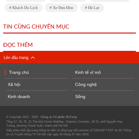
Khách Du Lịch
Xe Đưa Đón
Đà Lạt
TIN CÙNG CHUYÊN MỤC
ĐỌC THÊM
Lên đầu trang
Trang chủ
Kinh tế vĩ mô
Xã hội
Công nghệ
Kinh doanh
Sống
© Copyright 2012 - 2026 -
Công ty Cổ phần VCCorp.
Tầng 17, 19, 20, 21 Toà nhà Center Building - Hapulico Complex, Số 01, phố Nguyễn Huy
Tưởng, phường Thanh Xuân, thành phố Hà Nội
Giấy phép thiết lập trang thông tin điện tử tổng hợp trên internet số 3321/GP-TTĐT do Sở Thông
tin và Truyền thông TP Hà Nội cấp ngày 03 tháng 07 năm 2019.