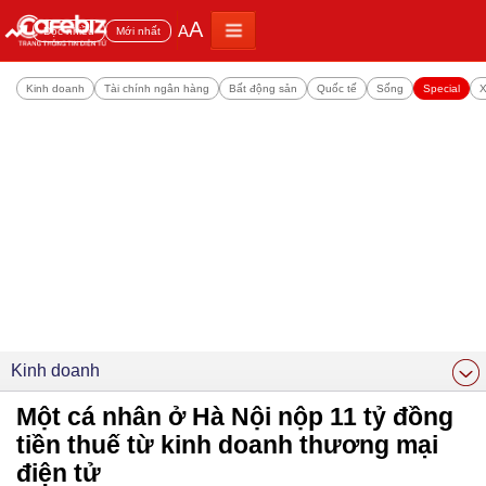
A
A
Đọc nhiều
Mới nhất
Kinh doanh
Tài chính ngân hàng
Bất động sản
Quốc tế
Sống
Special
X
Kinh doanh
Một cá nhân ở Hà Nội nộp 11 tỷ đồng
tiền thuế từ kinh doanh thương mại
điện tử