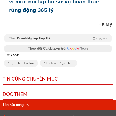
vì móc nối lập hồ sơ vụ hoàn thuế
rúng động 365 tỷ
Hà My
Theo
Doanh Nghiệp Tiếp Thị
Copy link
Theo dõi Cafebiz.vn trên
Từ khóa:
Cục Thuế Hà Nội
Cá Nhân Nộp Thuế
TIN CÙNG CHUYÊN MỤC
ĐỌC THÊM
Lên đầu trang