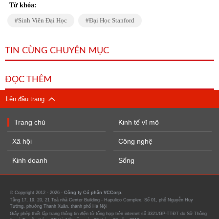
Từ khóa:
Sinh Viên Đại Học
Đại Học Stanford
TIN CÙNG CHUYÊN MỤC
ĐỌC THÊM
Lên đầu trang
Trang chủ
Kinh tế vĩ mô
Xã hội
Công nghệ
Kinh doanh
Sống
© Copyright 2012 - 2026 -
Công ty Cổ phần VCCorp.
Tầng 17, 19, 20, 21 Toà nhà Center Building - Hapulico Complex, Số 01, phố Nguyễn Huy
Tưởng, phường Thanh Xuân, thành phố Hà Nội
Giấy phép thiết lập trang thông tin điện tử tổng hợp trên internet số 3321/GP-TTĐT do Sở Thông