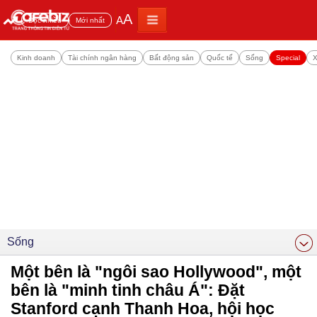
A
A
Đọc nhiều
Mới nhất
Kinh doanh
Tài chính ngân hàng
Bất động sản
Quốc tế
Sống
Special
X
Sống
Một bên là "ngôi sao Hollywood", một
bên là "minh tinh châu Á": Đặt
Stanford cạnh Thanh Hoa, hội học