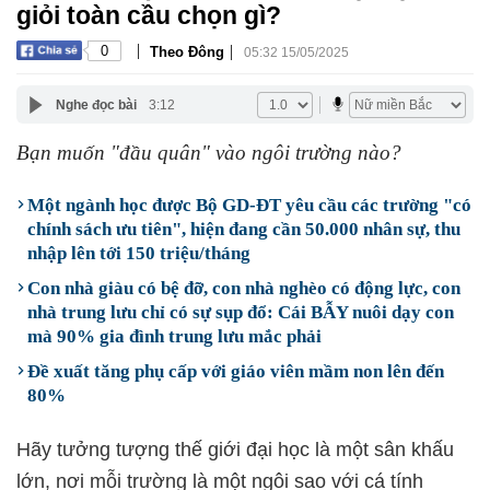
giỏi toàn cầu chọn gì?
|
|
0
Theo Đông
05:32 15/05/2025
Nghe đọc bài
3:12
Bạn muốn "đầu quân" vào ngôi trường nào?
Một ngành học được Bộ GD-ĐT yêu cầu các trường "có
chính sách ưu tiên", hiện đang cần 50.000 nhân sự, thu
nhập lên tới 150 triệu/tháng
Con nhà giàu có bệ đỡ, con nhà nghèo có động lực, con
nhà trung lưu chỉ có sự sụp đổ: Cái BẪY nuôi dạy con
mà 90% gia đình trung lưu mắc phải
Đề xuất tăng phụ cấp với giáo viên mầm non lên đến
80%
Hãy tưởng tượng thế giới đại học là một sân khấu
lớn, nơi mỗi trường là một ngôi sao với cá tính