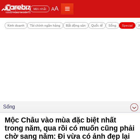
A
A
Đọc nhiều
Mới nhất
Kinh doanh
Tài chính ngân hàng
Bất động sản
Quốc tế
Sống
Special
X
Sống
Mộc Châu vào mùa đặc biệt nhất
trong năm, qua rồi có muốn cũng phải
chờ sang năm: Đi vừa có ảnh đẹp lại