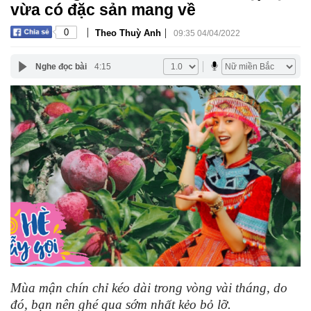
vừa có đặc sản mang về
|
|
0
Theo Thuỳ Anh
09:35 04/04/2022
Nghe đọc bài
4:15
Mùa mận chín chỉ kéo dài trong vòng vài tháng, do
đó, bạn nên ghé qua sớm nhất kẻo bỏ lỡ.