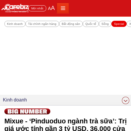
A
A
Đọc nhiều
Mới nhất
Kinh doanh
Tài chính ngân hàng
Bất động sản
Quốc tế
Sống
Special
X
Kinh doanh
Mixue - ‘Pinduoduo ngành trà sữa’: Trị
giá ước tính gần 3 tỷ USD, 36.000 cửa