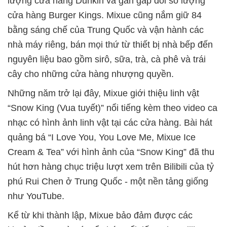
lượng cửa hàng Dunkin và gần gấp đôi số lượng
cửa hàng Burger Kings. Mixue cũng nắm giữ 84
bằng sáng chế của Trung Quốc và vận hành các
nhà máy riêng, bán mọi thứ từ thiết bị nhà bếp đến
nguyên liệu bao gồm sirô, sữa, trà, cà phê và trái
cây cho những cửa hàng nhượng quyền.
Những năm trở lại đây, Mixue giới thiệu linh vật
“Snow King (Vua tuyết)” nổi tiếng kèm theo video ca
nhạc có hình ảnh linh vật tại các cửa hàng. Bài hát
quảng bá “I Love You, You Love Me, Mixue Ice
Cream & Tea” với hình ảnh của “Snow King” đã thu
hút hơn hàng chục triệu lượt xem trên Bilibili của tỷ
phú Rui Chen ở Trung Quốc - một nền tảng giống
như YouTube.
Kể từ khi thành lập, Mixue bảo đảm được các