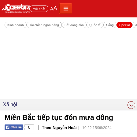
A
A
Đọc nhiều
Mới nhất
Kinh doanh
Tài chính ngân hàng
Bất động sản
Quốc tế
Sống
Special
X
Xã hội
Miền Bắc tiếp tục đón mưa dông
|
|
0
Theo Nguyễn Hoài
10:22 15/08/2024