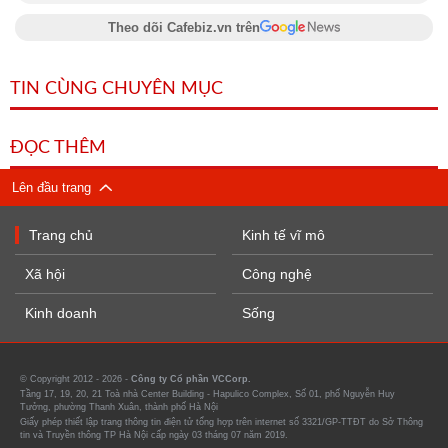
Theo dõi Cafebiz.vn trên
TIN CÙNG CHUYÊN MỤC
ĐỌC THÊM
Lên đầu trang
Trang chủ
Kinh tế vĩ mô
Xã hội
Công nghệ
Kinh doanh
Sống
© Copyright 2012 - 2026 -
Công ty Cổ phần VCCorp.
Tầng 17, 19, 20, 21 Toà nhà Center Building - Hapulico Complex, Số 01, phố Nguyễn Huy
Tưởng, phường Thanh Xuân, thành phố Hà Nội
Giấy phép thiết lập trang thông tin điện tử tổng hợp trên internet số 3321/GP-TTĐT do Sở Thông
tin và Truyền thông TP Hà Nội cấp ngày 03 tháng 07 năm 2019.