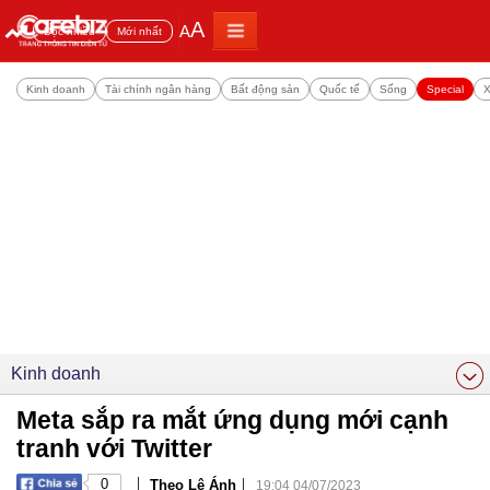
A
A
Đọc nhiều
Mới nhất
Kinh doanh
Tài chính ngân hàng
Bất động sản
Quốc tế
Sống
Special
X
Kinh doanh
Meta sắp ra mắt ứng dụng mới cạnh
tranh với Twitter
|
|
0
Theo Lê Ánh
19:04 04/07/2023