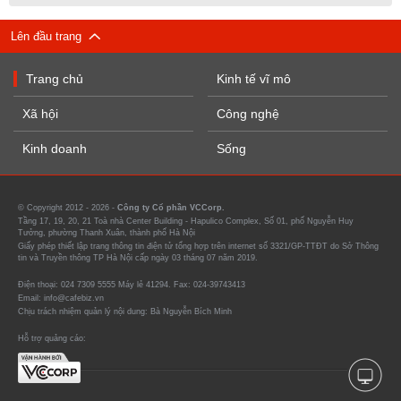
Lên đầu trang
Trang chủ
Kinh tế vĩ mô
Xã hội
Công nghệ
Kinh doanh
Sống
© Copyright 2012 - 2026 -
Công ty Cổ phần VCCorp.
Tầng 17, 19, 20, 21 Toà nhà Center Building - Hapulico Complex, Số 01, phố Nguyễn Huy
Tưởng, phường Thanh Xuân, thành phố Hà Nội
Giấy phép thiết lập trang thông tin điện tử tổng hợp trên internet số 3321/GP-TTĐT do Sở Thông
tin và Truyền thông TP Hà Nội cấp ngày 03 tháng 07 năm 2019.
Điện thoại: 024 7309 5555 Máy lẻ 41294. Fax: 024-39743413
Email: info@cafebiz.vn
Chịu trách nhiệm quản lý nội dung: Bà Nguyễn Bích Minh
Hỗ trợ quảng cáo: