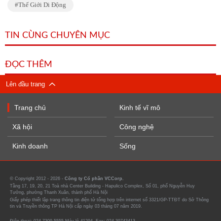
Thế Giới Di Động
TIN CÙNG CHUYÊN MỤC
ĐỌC THÊM
Lên đầu trang
Trang chủ
Kinh tế vĩ mô
Xã hội
Công nghệ
Kinh doanh
Sống
© Copyright 2012 - 2026 -
Công ty Cổ phần VCCorp.
Tầng 17, 19, 20, 21 Toà nhà Center Building - Hapulico Complex, Số 01, phố Nguyễn Huy
Tưởng, phường Thanh Xuân, thành phố Hà Nội
Giấy phép thiết lập trang thông tin điện tử tổng hợp trên internet số 3321/GP-TTĐT do Sở Thông
tin và Truyền thông TP Hà Nội cấp ngày 03 tháng 07 năm 2019.
Điện thoại: 024 7309 5555 Máy lẻ 41294. Fax: 024-39743413