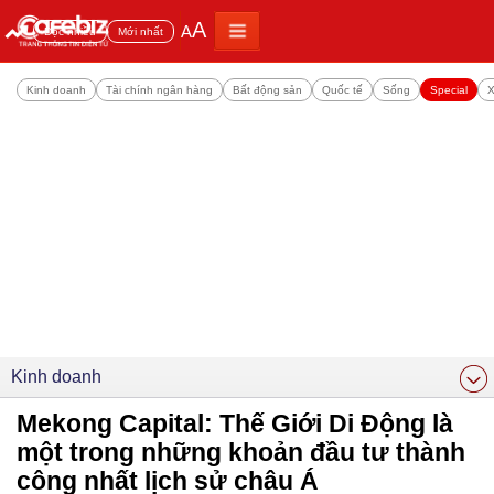
A
A
Đọc nhiều
Mới nhất
Kinh doanh
Tài chính ngân hàng
Bất động sản
Quốc tế
Sống
Special
X
Kinh doanh
Mekong Capital: Thế Giới Di Động là
một trong những khoản đầu tư thành
công nhất lịch sử châu Á