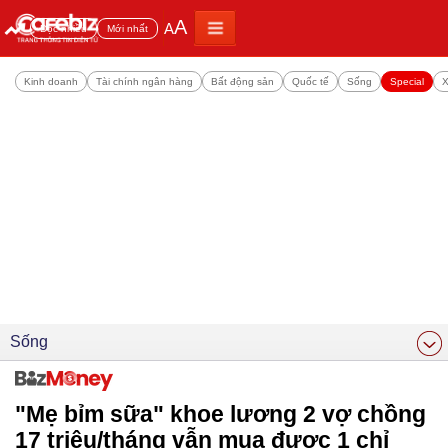
A
A
Đọc nhiều
Mới nhất
Kinh doanh
Tài chính ngân hàng
Bất động sản
Quốc tế
Sống
Special
X
Sống
"Mẹ bỉm sữa" khoe lương 2 vợ chồng
17 triệu/tháng vẫn mua được 1 chỉ