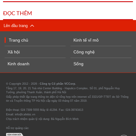
ĐỌC THÊM
Lên đầu trang
Trang chủ
Kinh tế vĩ mô
Xã hội
Công nghệ
Kinh doanh
Sống
© Copyright 2012 - 2026 -
Công ty Cổ phần VCCorp.
Tầng 17, 19, 20, 21 Toà nhà Center Building - Hapulico Complex, Số 01, phố Nguyễn Huy
Tưởng, phường Thanh Xuân, thành phố Hà Nội
Giấy phép thiết lập trang thông tin điện tử tổng hợp trên internet số 3321/GP-TTĐT do Sở Thông
tin và Truyền thông TP Hà Nội cấp ngày 03 tháng 07 năm 2019.
Điện thoại: 024 7309 5555 Máy lẻ 41294. Fax: 024-39743413
Email: info@cafebiz.vn
Chịu trách nhiệm quản lý nội dung: Bà Nguyễn Bích Minh
Hỗ trợ quảng cáo: