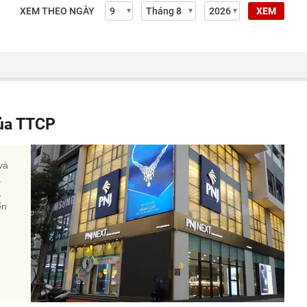
XEM THEO NGÀY
XEM
của TTCP
và
a
,
ến