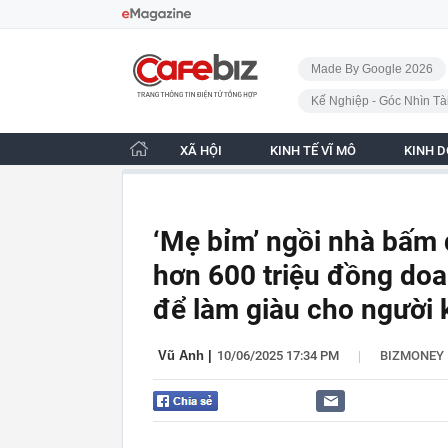
Bỏ qua điều hướng
CafeBiz - Trang chủ
Made By Google 2026
Kế Nghiệp - Góc Nhìn Tà
XÃ HỘI
KINH TẾ VĨ MÔ
KINH 
‘Mẹ bỉm’ ngồi nhà bấm 
hơn 600 triệu đồng doa
để làm giàu cho người 
|
Vũ Anh
|
10/06/2025 17:34 PM
BIZMONEY