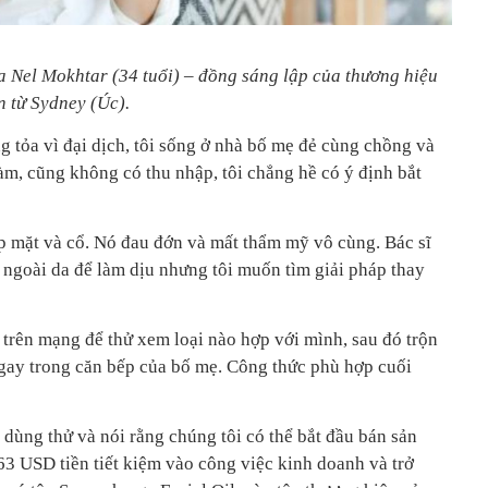
ủa Nel Mokhtar (34 tuổi) – đồng sáng lập của thương hiệu
n từ Sydney (Úc).
 tỏa vì đại dịch, tôi sống ở nhà bố mẹ đẻ cùng chồng và
àm, cũng không có thu nhập, tôi chẳng hề có ý định bắt
ắp mặt và cổ. Nó đau đớn và mất thẩm mỹ vô cùng. Bác sĩ
i ngoài da để làm dịu nhưng tôi muốn tìm giải pháp thay
n trên mạng để thử xem loại nào hợp với mình, sau đó trộn
ngay trong căn bếp của bố mẹ. Công thức phù hợp cuối
ã dùng thử và nói rằng chúng tôi có thể bắt đầu bán sản
63 USD tiền tiết kiệm vào công việc kinh doanh và trở