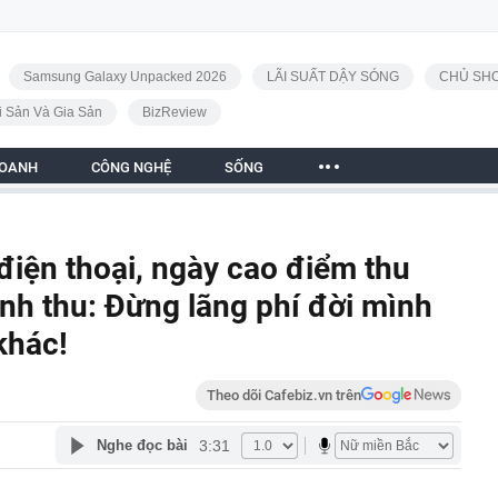
Samsung Galaxy Unpacked 2026
LÃI SUẤT DẬY SÓNG
CHỦ SHO
i Sản Và Gia Sản
BizReview
DOANH
CÔNG NGHỆ
SỐNG
điện thoại, ngày cao điểm thu
nh thu: Đừng lãng phí đời mình
khác!
Theo dõi Cafebiz.vn trên
3:31
Nghe đọc bài