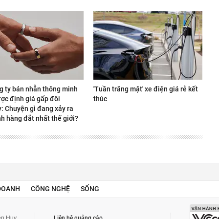
g ty bán nhẫn thông minh
'Tuần trăng mật' xe điện giá rẻ kết
ợc định giá gấp đôi
thúc
y: Chuyện gì đang xảy ra
h hàng đắt nhất thế giới?
DOANH
CÔNG NGHỆ
SỐNG
yễn Huy
Liên hệ quảng cáo