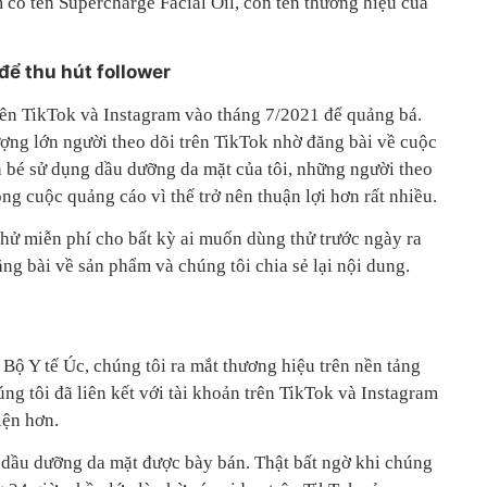
 có tên Supercharge Facial Oil, còn tên thương hiệu của
để thu hút follower
rên TikTok và Instagram vào tháng 7/2021 để quảng bá.
ượng lớn người theo dõi trên TikTok nhờ đăng bài về cuộc
n bé sử dụng dầu dưỡng da mặt của tôi, những người theo
ông cuộc quảng cáo vì thế trở nên thuận lợi hơn rất nhiều.
hử miễn phí cho bất kỳ ai muốn dùng thử trước ngày ra
g bài về sản phẩm và chúng tôi chia sẻ lại nội dung.
Bộ Y tế Úc, chúng tôi ra mắt thương hiệu trên nền tảng
g tôi đã liên kết với tài khoản trên TikTok và Instagram
iện hơn.
 dầu dưỡng da mặt được bày bán. Thật bất ngờ khi chúng