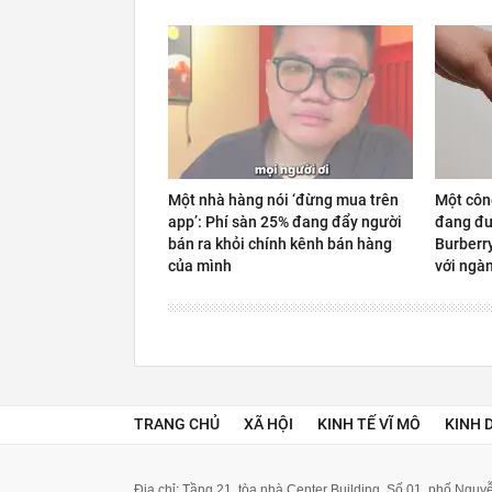
Một nhà hàng nói ‘đừng mua trên
Một côn
app’: Phí sàn 25% đang đẩy người
đang đư
bán ra khỏi chính kênh bán hàng
Burberr
của mình
với ngàn
TRANG CHỦ
XÃ HỘI
KINH TẾ VĨ MÔ
KINH 
Địa chỉ: Tầng 21, tòa nhà Center Building. Số 01, phố Ngu