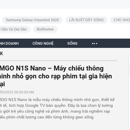
Samsung Galaxy Unpacked 2026
LÃI SUẤT DẬY SÓNG
CHỦ SHO
i Sản Và Gia Sản
BizReview
INH DOANH
CÔNG NGHỆ
SỐNG
4K
MGO N1S Nano – Máy chiếu thông
inh nhỏ gọn cho rạp phim tại gia hiện
ại
/05/2025 08:00:00 AM
GO N1S Nano là mẫu máy chiếu thông minh nhỏ gọn, thiết kế
nh tế, tích hợp Google TV bản quyền. Đây là lựa chọn lý tưởng
o giới trẻ yêu công nghệ và phim ảnh, mang trải nghiệm rạp
iếu phim chất lượng cao đến từng không gian sống.