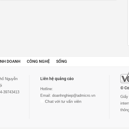
INH DOANH
CÔNG NGHỆ
SỐNG
Liên hệ quảng cáo
 phố Nguyễn
ội
© Co
Hotline:
024-39743413
Email:
doanhnghiep@admicro.vn
Giấy 
Chat với tư vấn viên
inte
thôn