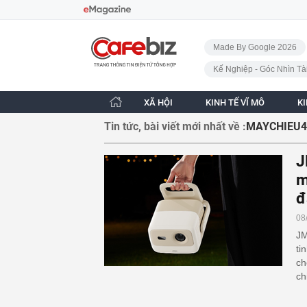
Bỏ qua điều hướng
CafeBiz - Trang chủ
Made By Google 2026
Kế Nghiệp - Góc Nhìn Tà
XÃ HỘI
KINH TẾ VĨ MÔ
K
Tin tức, bài viết mới nhất về :
MAYCHIEU
J
m
đ
08
JM
ti
ch
ch