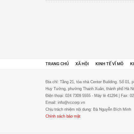
TRANG CHỦ
XÃ HỘI
KINH TẾ VĨ MÔ
K
Địa chỉ: Tầng 21, tòa nhà Center Building. Số 01,
Huy Tưởng, phường Thanh Xuân, thành phố Hà N
Điện thoại: 024 7309 5555 - Máy lẻ 41294 | Fax: 
Email: info@vccorp.vn
Chịu trách nhiệm nội dung: Bà Nguyễn Bích Minh
Chính sách bảo mật