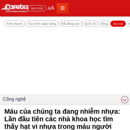
A
A
Đọc nhiều
Mới nhất
Kinh doanh
Tài chính ngân hàng
Bất động sản
Quốc tế
Sống
Special
X
Công nghệ
Máu của chúng ta đang nhiễm nhựa:
Lần đầu tiên các nhà khoa học tìm
thấy hạt vi nhựa trong máu người