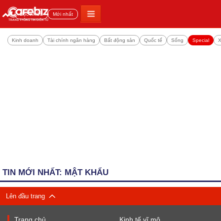
Đọc nhiều
Mới nhất
Kinh doanh
Tài chính ngân hàng
Bất động sản
Quốc tế
Sống
Special
X
TIN MỚI NHẤT: MẬT KHẨU
Lên đầu trang
Trang chủ
Kinh tế vĩ mô