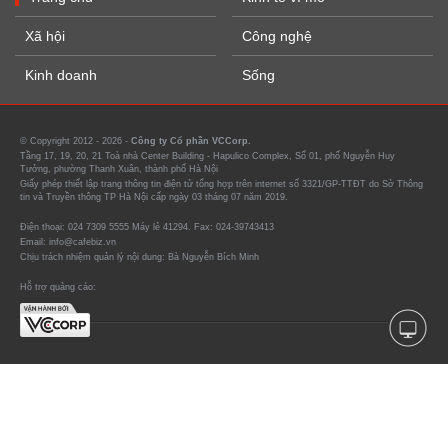
Xã hội
Công nghệ
Kinh doanh
Sống
© Copyright 2012 - 2026 -
Công ty Cổ phần VCCorp.
Tầng 17, 19, 20, 21 Toà nhà Center Building - Hapulico Complex, Số 01, phố Nguyễn Huy
Tưởng, phường Thanh Xuân, thành phố Hà Nội
Giấy phép thiết lập trang thông tin điện tử tổng hợp trên internet số 3321/GP-TTĐT do Sở Thông
tin và Truyền thông TP Hà Nội cấp ngày 03 tháng 07 năm 2019.
Điện thoại: 024 7309 5555 Máy lẻ 41294. Fax: 024-39743413
Email: info@cafebiz.vn
Chịu trách nhiệm quản lý nội dung: Bà Nguyễn Bích Minh
Hỗ trợ quảng cáo: