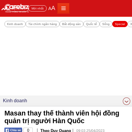
A
A
Đọc nhiều
Mới nhất
Kinh doanh
Tài chính ngân hàng
Bất động sản
Quốc tế
Sống
Special
X
Kinh doanh
Masan thay thế thành viên hội đồng
quản trị người Hàn Quốc
|
|
0
Theo Duy Quang
09:03 25/04/2023