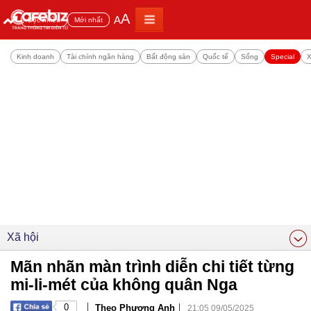
A
A
Đọc nhiều
Mới nhất
Kinh doanh
Tài chính ngân hàng
Bất động sản
Quốc tế
Sống
Special
X
Xã hội
Mãn nhãn màn trình diễn chi tiết từng
mi-li-mét của không quân Nga
|
|
0
Theo Phương Anh
21:05 09/05/2025