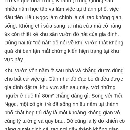
Trở về quê nhà Trùng Khánh (Trung Quốc) sau
nhiều năm học tập và làm việc tại thành phố, việc
đầu tiên Tiểu Ngọc làm chính là cải tạo không gian
sống. Không chỉ sửa sang lại nhà cửa mà cô nàng
9x còn thiết kế khu sân vườn đổ nát của gia đình.
Dùng hai từ "đổ nát" để nói về khu vườn thật không
quá khi bạn tận mắt chứng kiến hiện trạng tại khu
vực này.
Khu vườn vốn nằm ở sau nhà và chẳng được dùng
cho bất cứ việc gì. Gần như đồ đạc bỏ đi đều được
gia đình đặt tại khu vực sân sau này. Với những
người ở quê thì 80m² chẳng đáng gì. Song với Tiểu
Ngọc, một cô gái trẻ đã sống nhiều năm tại thành
phố chật hẹp thì đây là một khoảng không gian vô
cùng lý tưởng và quý báu. Đó cũng là lý do khiến cô
nàng quyết định cải tạo nơi đây thành không gian