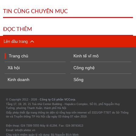
TIN CÙNG CHUYÊN MỤC
ĐỌC THÊM
Lên đầu trang
Trang chủ
Kinh tế vĩ mô
Xã hội
Công nghệ
Kinh doanh
Sống
© Copyright 2012 - 2026 -
Công ty Cổ phần VCCorp.
Tầng 17, 19, 20, 21 Toà nhà Center Building - Hapulico Complex, Số 01, phố Nguyễn Huy
Tưởng, phường Thanh Xuân, thành phố Hà Nội
Giấy phép thiết lập trang thông tin điện tử tổng hợp trên internet số 3321/GP-TTĐT do Sở Thông
tin và Truyền thông TP Hà Nội cấp ngày 03 tháng 07 năm 2019.
Điện thoại: 024 7309 5555 Máy lẻ 41294. Fax: 024-39743413
Email: info@cafebiz.vn
Chịu trách nhiệm quản lý nội dung: Bà Nguyễn Bích Minh