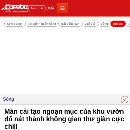
A
A
Đọc nhiều
Mới nhất
Kinh doanh
Tài chính ngân hàng
Bất động sản
Quốc tế
Sống
Special
X
Sống
Màn cải tạo ngoạn mục của khu vườn
đổ nát thành không gian thư giãn cực
chill