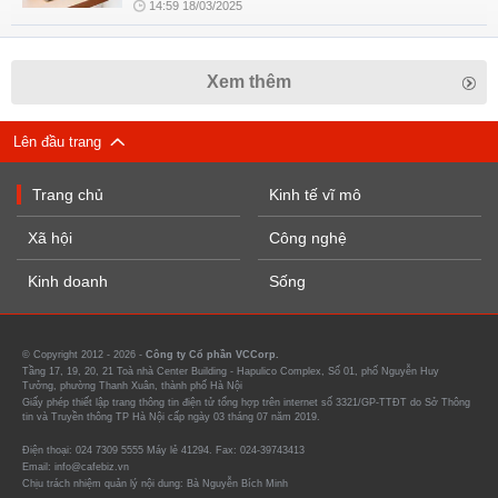
14:59 18/03/2025
Xem thêm
Lên đầu trang
Trang chủ
Kinh tế vĩ mô
Xã hội
Công nghệ
Kinh doanh
Sống
© Copyright 2012 - 2026 -
Công ty Cổ phần VCCorp.
Tầng 17, 19, 20, 21 Toà nhà Center Building - Hapulico Complex, Số 01, phố Nguyễn Huy
Tưởng, phường Thanh Xuân, thành phố Hà Nội
Giấy phép thiết lập trang thông tin điện tử tổng hợp trên internet số 3321/GP-TTĐT do Sở Thông
tin và Truyền thông TP Hà Nội cấp ngày 03 tháng 07 năm 2019.
Điện thoại: 024 7309 5555 Máy lẻ 41294. Fax: 024-39743413
Email: info@cafebiz.vn
Chịu trách nhiệm quản lý nội dung: Bà Nguyễn Bích Minh