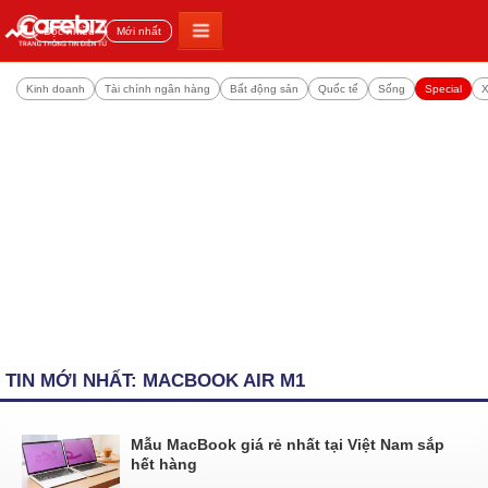
Đọc nhiều
Mới nhất
Kinh doanh
Tài chính ngân hàng
Bất động sản
Quốc tế
Sống
Special
X
TIN MỚI NHẤT: MACBOOK AIR M1
Mẫu MacBook giá rẻ nhất tại Việt Nam sắp
hết hàng