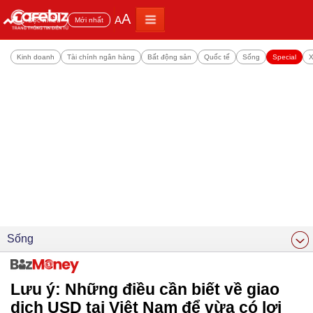
A
A
Đọc nhiều
Mới nhất
Kinh doanh
Tài chính ngân hàng
Bất động sản
Quốc tế
Sống
Special
X
Sống
Lưu ý: Những điều cần biết về giao
dịch USD tại Việt Nam để vừa có lợi