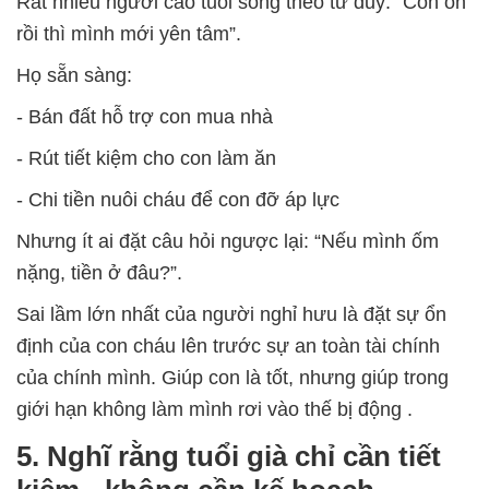
Rất nhiều người cao tuổi sống theo tư duy: “Con ổn
rồi thì mình mới yên tâm”.
Họ sẵn sàng:
- Bán đất hỗ trợ con mua nhà
- Rút tiết kiệm cho con làm ăn
- Chi tiền nuôi cháu để con đỡ áp lực
Nhưng ít ai đặt câu hỏi ngược lại: “Nếu mình ốm
nặng, tiền ở đâu?”.
Sai lầm lớn nhất của người nghỉ hưu là đặt sự ổn
định của con cháu lên trước sự an toàn tài chính
của chính mình.
Giúp con là tốt, nhưng
giúp trong
giới hạn không làm mình rơi vào thế bị động
.
5. Nghĩ rằng tuổi già chỉ cần tiết