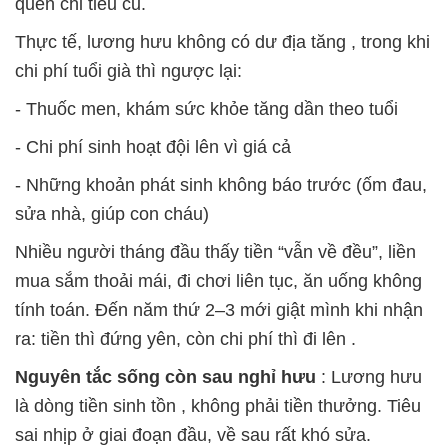
quen chi tiêu cũ.
Thực tế, lương hưu
không có dư địa tăng
, trong khi
chi phí tuổi già thì ngược lại:
- Thuốc men, khám sức khỏe tăng dần theo tuổi
- Chi phí sinh hoạt đội lên vì giá cả
- Những khoản phát sinh không báo trước (ốm đau,
sửa nhà, giúp con cháu)
Nhiều người tháng đầu thấy tiền “vẫn về đều”, liền
mua sắm thoải mái, đi chơi liên tục, ăn uống không
tính toán. Đến năm thứ 2–3 mới giật mình khi nhận
ra:
tiền thì đứng yên, còn chi phí thì đi lên
.
Nguyên tắc sống còn sau nghỉ hưu
: Lương hưu
là
dòng tiền sinh tồn
, không phải tiền thưởng. Tiêu
sai nhịp ở giai đoạn đầu, về sau rất khó sửa.