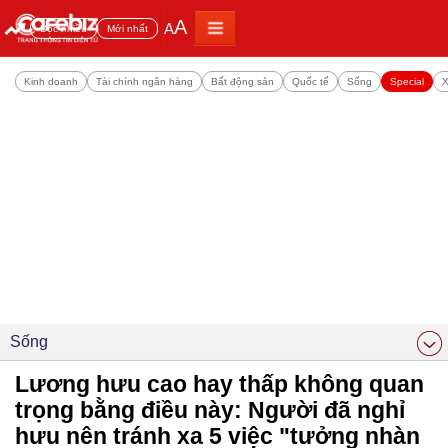
A
A
Đọc nhiều
Mới nhất
Kinh doanh
Tài chính ngân hàng
Bất động sản
Quốc tế
Sống
Special
X
Sống
Lương hưu cao hay thấp không quan
trọng bằng điều này: Người đã nghỉ
hưu nên tránh xa 5 việc "tưởng nhàn