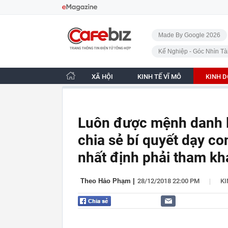
Bỏ qua điều hướng
CafeBiz - Trang chủ
Made By Google 2026
Kế Nghiệp - Góc Nhìn Tà
XÃ HỘI
KINH TẾ VĨ MÔ
KINH 
Luôn được mệnh danh l
chia sẻ bí quyết dạy co
nhất định phải tham kh
|
Theo Hảo Phạm
|
28/12/2018 22:00 PM
K