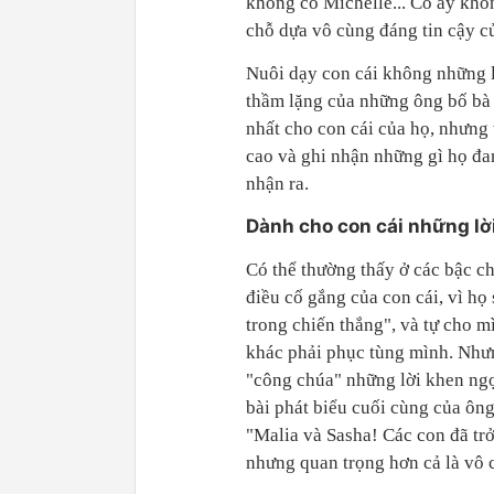
không có Michelle... Cô ấy khôn
chỗ dựa vô cùng đáng tin cậy củ
Nuôi dạy con cái không những l
thầm lặng của những ông bố bà 
nhất cho con cái của họ, nhưng 
cao và ghi nhận những gì họ đan
nhận ra.
Dành cho con cái những lờ
Có thể thường thấy ở các bậc c
điều cố gắng của con cái, vì họ
trong chiến thắng", và tự cho 
khác phải phục tùng mình. Nhưng
"công chúa" những lời khen ngợ
bài phát biểu cuối cùng của ôn
"Malia và Sasha! Các con đã trở
nhưng quan trọng hơn cả là vô 