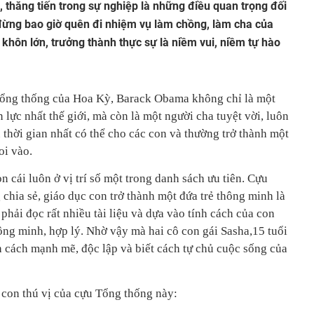
 thăng tiến trong sự nghiệp là những điều quan trọng đối
đừng bao giờ quên đi nhiệm vụ làm chồng, làm cha của
khôn lớn, trưởng thành thực sự là niềm vui, niềm tự hào
ổng thống của Hoa Kỳ, Barack Obama không chỉ là một
lực nhất thế giới, mà còn là một người cha tuyệt vời, luôn
thời gian nhất có thể cho các con và thường trở thành một
i vào.
n cái luôn ở vị trí số một trong danh sách ưu tiên. Cựu
hia sẻ, giáo dục con trở thành một đứa trẻ thông minh là
hải đọc rất nhiều tài liệu và dựa vào tính cách của con
ông minh, hợp lý. Nhờ vậy mà hai cô con gái Sasha,15 tuổi
nh cách mạnh mẽ, độc lập và biết cách tự chủ cuộc sống của
 con thú vị của cựu Tổng thống này: