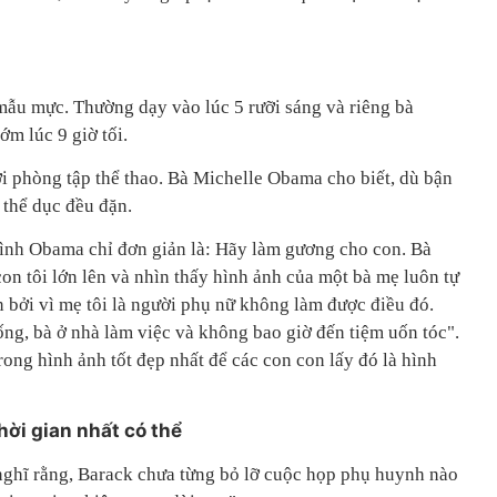
mẫu mực. Thường dạy vào lúc 5 rưỡi sáng và riêng bà
m lúc 9 giờ tối.
ới phòng tập thể thao. Bà Michelle Obama cho biết, dù bận
 thể dục đều đặn.
đình Obama chỉ đơn giản là: Hãy làm gương cho con. Bà
on tôi lớn lên và nhìn thấy hình ảnh của một bà mẹ luôn tự
 bởi vì mẹ tôi là người phụ nữ không làm được điều đó.
ống, bà ở nhà làm việc và không bao giờ đến tiệm uốn tóc".
ong hình ảnh tốt đẹp nhất để các con con lấy đó là hình
ời gian nhất có thể
 nghĩ rằng, Barack chưa từng bỏ lỡ cuộc họp phụ huynh nào