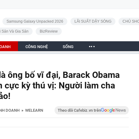
Samsung Galaxy Unpacked 2026
LÃI SUẤT DẬY SÓNG
CHỦ SHO
i Sản Và Gia Sản
BizReview
DOANH
CÔNG NGHỆ
SỐNG
à ông bố vĩ đại, Barack Obama
n cực kỳ thú vị: Người làm cha
ảo!
INH DOANH
»
WELEARN
Theo dõi Cafebiz.vn trên