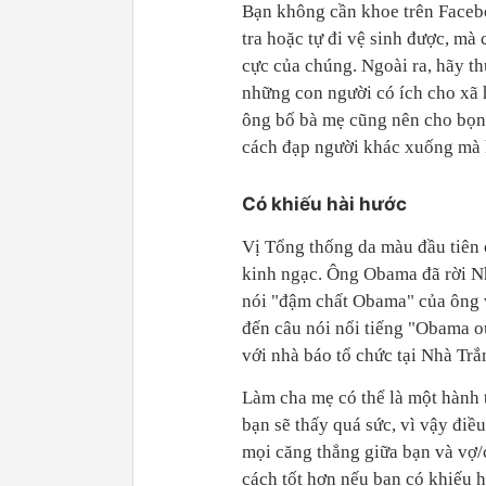
Bạn không cần khoe trên Faceb
tra hoặc tự đi vệ sinh được, mà
cực của chúng. Ngoài ra, hãy t
những con người có ích cho xã 
ông bố bà mẹ cũng nên cho bọn
cách đạp người khác xuống mà 
Có khiếu hài hước
Vị Tổng thống da màu đầu tiên
kinh ngạc. Ông Obama đã rời N
nói "đậm chất Obama" của ông 
đến câu nói nổi tiếng "Obama ou
với nhà báo tổ chức tại Nhà Tr
Làm cha mẹ có thể là một hành 
bạn sẽ thấy quá sức, vì vậy điề
mọi căng thẳng giữa bạn và vợ/c
cách tốt hơn nếu bạn có khiếu h