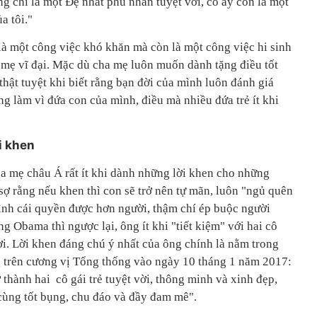
g chỉ là một Đệ nhất phu nhân tuyệt vời, cô ấy còn là một
a tôi."
à một công việc khó khăn mà còn là một công việc hi sinh
mẹ vĩ đại. Mặc dù cha mẹ luôn muốn dành tặng điều tốt
thật tuyệt khi biết rằng bạn đời của mình luôn đánh giá
g làm vì đứa con của mình, điều mà nhiều đứa trẻ ít khi
i khen
ha mẹ châu Á rất ít khi dành những lời khen cho những
 sợ rằng nếu khen thì con sẽ trở nên tự mãn, luôn "ngủ quên
mình cái quyền được hơn người, thậm chí ép buộc người
 Obama thì ngược lại, ông ít khi "tiết kiệm" với hai cô
i. Lời khen đáng chú ý nhất của ông chính là nằm trong
g trên cương vị Tổng thống vào ngày 10 tháng 1 năm 2017:
 thành hai cô gái trẻ tuyệt vời, thông minh và xinh đẹp,
cùng tốt bụng, chu đáo và đầy đam mê".