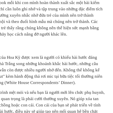
ook mỗi khi con mình hoàn thành xuất sắc một bài kiểm
 chỉ cần luôn ghi nhớ và tập trung vào những đặc điểm tích
hường xuyên nhắc nhở đứa trẻ của mình nên trở thành
hội và theo đuổi hình mẫu mà chúng nên trở thành. Các
 trẻ thấy rằng chúng không nên thể hiện sức mạnh bằng
hãy học cách nâng đỡ người khác lên.
 của Hoa Kỳ được xem là người có khiếu hài hước đáng
hà Trắng song những khoảnh khắc hài hước, những câu
vẫn còn được nhiều người nhớ đến. Không thể không kể
t" kèm hành động thả rơi mic tại bữa tiệc tối thường niên
ắng (White House Correspondents’ Dinner).
trình mệt mỏi và nếu bạn là người mới lên chức phụ huynh,
u quan trọng là phải cười thường xuyên. Nó giúp xóa tan
hồng hoặc con cái. Con cái của bạn sẽ phát triển về tính
ài hước, điều này sẽ giúp tạo nên mối quan hệ bền chặt