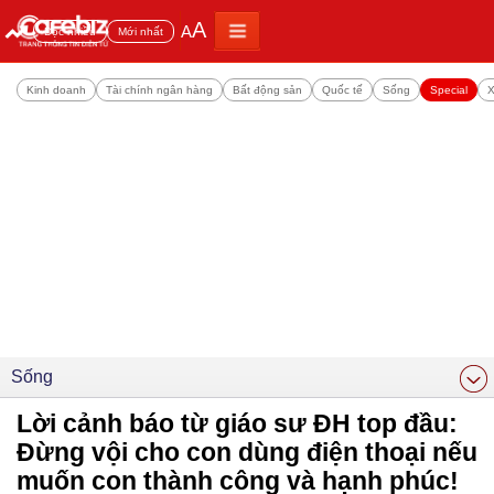
A
A
Đọc nhiều
Mới nhất
Kinh doanh
Tài chính ngân hàng
Bất động sản
Quốc tế
Sống
Special
X
Sống
Lời cảnh báo từ giáo sư ĐH top đầu:
Đừng vội cho con dùng điện thoại nếu
muốn con thành công và hạnh phúc!