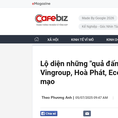
Bỏ qua điều hướng
CafeBiz - Trang chủ
Made By Google 2026
Kế Nghiệp - Góc Nhìn Tà
XÃ HỘI
KINH TẾ VĨ MÔ
KINH 
Lộ diện những "quả đấm
Vingroup, Hoà Phát, Ec
mạo
|
Theo Phương Anh
|
05/07/2025 09:47 AM