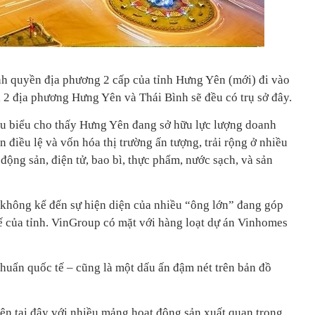
h quyền địa phương 2 cấp của tỉnh Hưng Yên (mới) đi vào
i 2 địa phương Hưng Yên và Thái Bình sẽ đều có trụ sở đây.
êu biểu cho thấy Hưng Yên đang sở hữu lực lượng doanh
điều lệ và vốn hóa thị trường ấn tượng, trải rộng ở nhiều
 động sản, điện tử, bao bì, thực phẩm, nước sạch, và sản
không kể đến sự hiện diện của nhiều “ông lớn” đang góp
ế của tỉnh. VinGroup có mặt với hàng loạt dự án Vinhomes
chuẩn quốc tế – cũng là một dấu ấn đậm nét trên bản đồ
ện tại đây với nhiều mảng hoạt động sản xuất quan trọng.