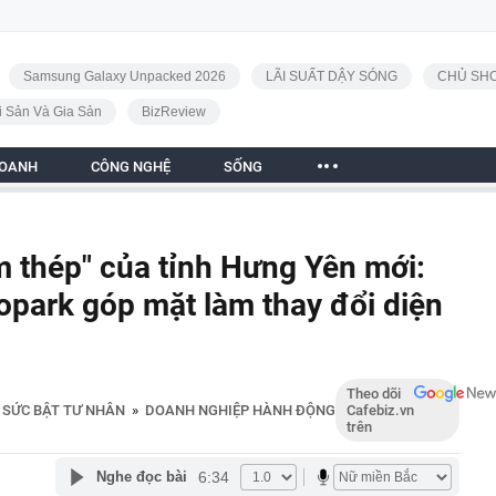
Samsung Galaxy Unpacked 2026
LÃI SUẤT DẬY SÓNG
CHỦ SHO
i Sản Và Gia Sản
BizReview
DOANH
CÔNG NGHỆ
SỐNG
 thép" của tỉnh Hưng Yên mới:
opark góp mặt làm thay đổi diện
Theo dõi
SỨC BẬT TƯ NHÂN
»
DOANH NGHIỆP HÀNH ĐỘNG
Cafebiz.vn
trên
6:34
Nghe đọc bài