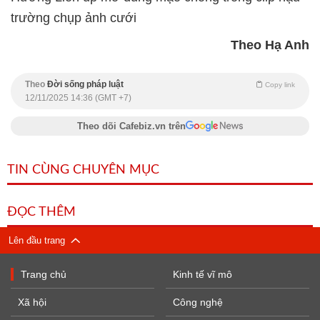
trường chụp ảnh cưới
Theo Hạ Anh
Theo
Đời sống pháp luật
Copy link
12/11/2025 14:36 (GMT +7)
Theo dõi Cafebiz.vn trên
TIN CÙNG CHUYÊN MỤC
ĐỌC THÊM
Lên đầu trang
Trang chủ
Kinh tế vĩ mô
Xã hội
Công nghệ