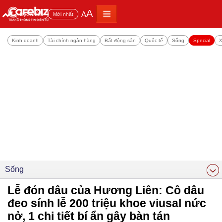
A
A
Đọc nhiều
Mới nhất
Kinh doanh
Tài chính ngân hàng
Bất động sản
Quốc tế
Sống
Special
X
Sống
Lễ đón dâu của Hương Liên: Cô dâu
đeo sính lễ 200 triệu khoe viusal nức
nở, 1 chi tiết bí ẩn gây bàn tán