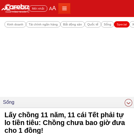
A
A
Đọc nhiều
Mới nhất
Kinh doanh
Tài chính ngân hàng
Bất động sản
Quốc tế
Sống
Special
X
Sống
Lấy chồng 11 năm, 11 cái Tết phải tự
lo tiền tiêu: Chồng chưa bao giờ đưa
cho 1 đồng!