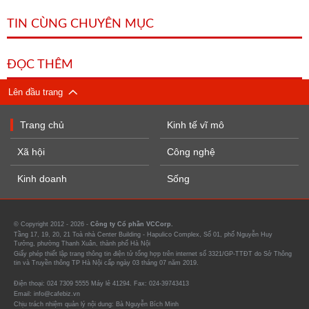
TIN CÙNG CHUYÊN MỤC
ĐỌC THÊM
Lên đầu trang
Trang chủ
Kinh tế vĩ mô
Xã hội
Công nghệ
Kinh doanh
Sống
© Copyright 2012 - 2026 -
Công ty Cổ phần VCCorp.
Tầng 17, 19, 20, 21 Toà nhà Center Building - Hapulico Complex, Số 01, phố Nguyễn Huy
Tưởng, phường Thanh Xuân, thành phố Hà Nội
Giấy phép thiết lập trang thông tin điện tử tổng hợp trên internet số 3321/GP-TTĐT do Sở Thông
tin và Truyền thông TP Hà Nội cấp ngày 03 tháng 07 năm 2019.
Điện thoại: 024 7309 5555 Máy lẻ 41294. Fax: 024-39743413
Email: info@cafebiz.vn
Chịu trách nhiệm quản lý nội dung: Bà Nguyễn Bích Minh