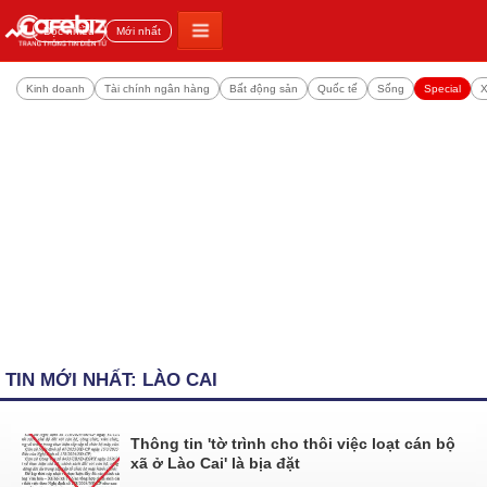
Đọc nhiều
Mới nhất
Kinh doanh
Tài chính ngân hàng
Bất động sản
Quốc tế
Sống
Special
X
TIN MỚI NHẤT: LÀO CAI
Thông tin 'tờ trình cho thôi việc loạt cán bộ
xã ở Lào Cai' là bịa đặt