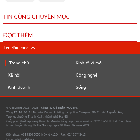
TIN CÙNG CHUYÊN MỤC
ĐỌC THÊM
Lên đầu trang
Trang chủ
Kinh tế vĩ mô
Xã hội
Công nghệ
Kinh doanh
Sống
© Copyright 2012 - 2026 -
Công ty Cổ phần VCCorp.
Tầng 17, 19, 20, 21 Toà nhà Center Building - Hapulico Complex, Số 01, phố Nguyễn Huy
Tưởng, phường Thanh Xuân, thành phố Hà Nội
Giấy phép thiết lập trang thông tin điện tử tổng hợp trên internet số 3321/GP-TTĐT do Sở Thông
tin và Truyền thông TP Hà Nội cấp ngày 03 tháng 07 năm 2019.
Điện thoại: 024 7309 5555 Máy lẻ 41294. Fax: 024-39743413
Email: info@cafebiz.vn