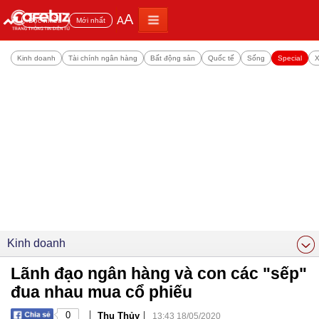
A
A
Đọc nhiều
Mới nhất
Kinh doanh
Tài chính ngân hàng
Bất động sản
Quốc tế
Sống
Special
X
Kinh doanh
Lãnh đạo ngân hàng và con các "sếp"
đua nhau mua cổ phiếu
|
|
0
Thu Thủy
13:43 18/05/2020