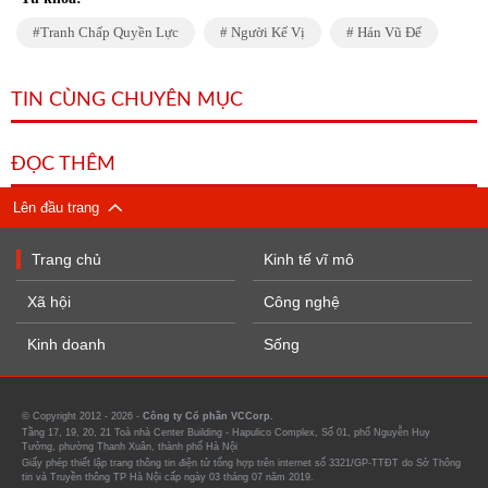
Tranh Chấp Quyền Lực
Người Kế Vị
Hán Vũ Đế
TIN CÙNG CHUYÊN MỤC
ĐỌC THÊM
Lên đầu trang
Trang chủ
Kinh tế vĩ mô
Xã hội
Công nghệ
Kinh doanh
Sống
© Copyright 2012 - 2026 -
Công ty Cổ phần VCCorp.
Tầng 17, 19, 20, 21 Toà nhà Center Building - Hapulico Complex, Số 01, phố Nguyễn Huy
Tưởng, phường Thanh Xuân, thành phố Hà Nội
Giấy phép thiết lập trang thông tin điện tử tổng hợp trên internet số 3321/GP-TTĐT do Sở Thông
tin và Truyền thông TP Hà Nội cấp ngày 03 tháng 07 năm 2019.