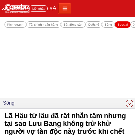
A
A
Đọc nhiều
Mới nhất
Kinh doanh
Tài chính ngân hàng
Bất động sản
Quốc tế
Sống
Special
X
Sống
Lã Hậu từ lâu đã rất nhẫn tâm nhưng
tại sao Lưu Bang không trừ khử
người vợ tàn độc này trước khi chết