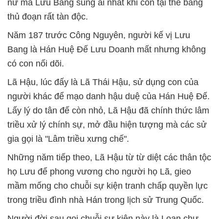
nữ mà Lưu Bang sủng ái nhất khi còn tại thế bằng
thủ đoạn rất tàn độc.
Năm 187 trước Công Nguyên, người kế vị Lưu
Bang là Hán Huệ Đế Lưu Doanh mất nhưng không
có con nối dõi.
Lã Hậu, lúc đấy là Lã Thái Hậu, sử dụng con của
người khác để mạo danh hậu duệ của Hán Huệ Đế.
Lấy lý do tân đế còn nhỏ, Lã Hậu đã chính thức lâm
triều xử lý chính sự, mở đầu hiện tượng mà các sử
gia gọi là "Lâm triều xưng chế".
Những năm tiếp theo, Lã Hậu từ từ diệt các thân tộc
họ Lưu để phong vương cho người họ Lã, gieo
mầm mống cho chuỗi sự kiện tranh chấp quyền lực
trong triều đình nhà Hán trong lịch sử Trung Quốc.
Người đời sau gọi chuỗi sự kiện này là Loạn chư