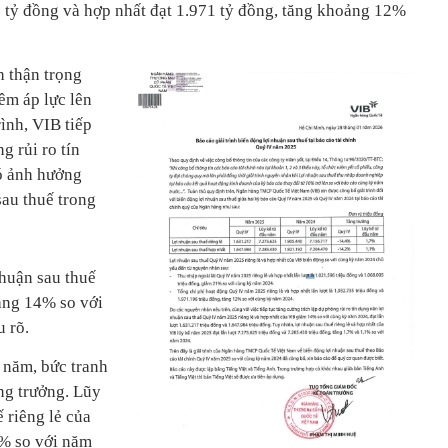
3 tỷ đồng và hợp nhất đạt 1.971 tỷ đồng, tăng khoảng 12%
h thận trọng
hêm áp lực lên
rình, VIB tiếp
g rủi ro tín
ó ảnh hưởng
sau thuế trong
nhuận sau thuế
ảng 14% so với
 rõ.
ả năm, bức tranh
ng trưởng. Lũy
 riêng lẻ của
7% so với năm