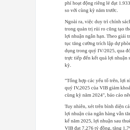
phí hoạt động riêng lẻ đạt 1.93
so với cùng kỳ năm trước.
Ngoài ra, việc duy trì chính sác
trong quản trị rủi ro cũng tạo t
lợi nhuận ngắn hạn. Theo giải t
tục tăng cường trích lập dự phòn
dụng trong quý IV/2025, qua đ
trực tiếp đến kết quả lợi nhuận 
kỳ.
"Tổng hợp các yếu tố trên, lợi 
quý IV,2025 của VIB giảm kho
cùng kỳ năm 2024", báo cáo nêu
Tuy nhiên, xét trên bình diện c
lợi nhuận của ngân hàng vẫn tă
kế năm 2025, lợi nhuận sau thuế
VIB đạt 7.276 tỷ đồng, tăng 1,