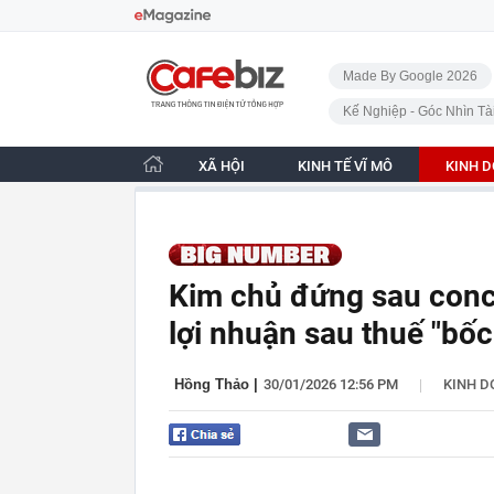
Bỏ qua điều hướng
CafeBiz - Trang chủ
Made By Google 2026
Kế Nghiệp - Góc Nhìn Tà
XÃ HỘI
KINH TẾ VĨ MÔ
KINH 
Kim chủ đứng sau concer
lợi nhuận sau thuế "bốc
|
Hồng Thảo
|
30/01/2026 12:56 PM
KINH 