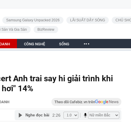
Samsung Galaxy Unpacked 2026
LÃI SUẤT DẬY SÓNG
CHỦ SHO
i Sản Và Gia Sản
BizReview
DOANH
CÔNG NGHỆ
SỐNG
t Anh trai say hi giải trình khi
 hơi" 14%
DOANH
Theo dõi Cafebiz.vn trên
2:26
Nghe đọc bài