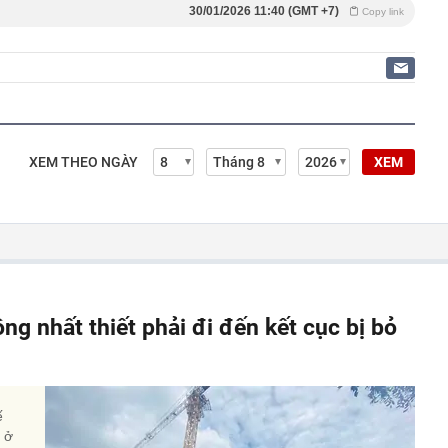
30/01/2026 11:40 (GMT +7)
Copy link
XEM THEO NGÀY
XEM
ông nhất thiết phải đi đến kết cục bị bỏ
ế
à ở