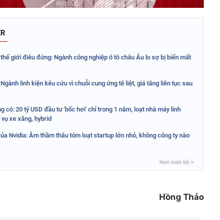
ER
thế giới điêu đứng: Ngành công nghiệp ô tô châu Âu lo sợ bị biến mất
Ngành linh kiện kêu cứu vì chuỗi cung ứng tê liệt, giá tăng liên tục sau
 có: 20 tỷ USD đầu tư 'bốc hơi' chỉ trong 1 năm, loạt nhà máy linh
 vụ xe xăng, hybrid
ủa Nvidia: Âm thầm thâu tóm loạt startup lớn nhỏ, không công ty nào
Xem toàn bộ
››
Hồng Thảo