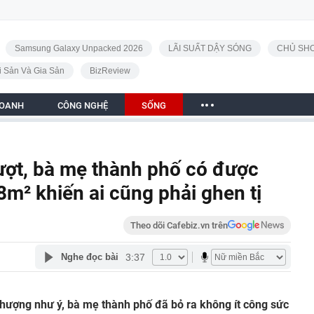
Samsung Galaxy Unpacked 2026
LÃI SUẤT DẬY SÓNG
CHỦ SHO
i Sản Và Gia Sản
BizReview
DOANH
CÔNG NGHỆ
SỐNG
7 lượt, bà mẹ thành phố có được
m² khiến ai cũng phải ghen tị
Theo dõi Cafebiz.vn trên
3:37
Nghe đọc bài
hượng như ý, bà mẹ thành phố đã bỏ ra không ít công sức