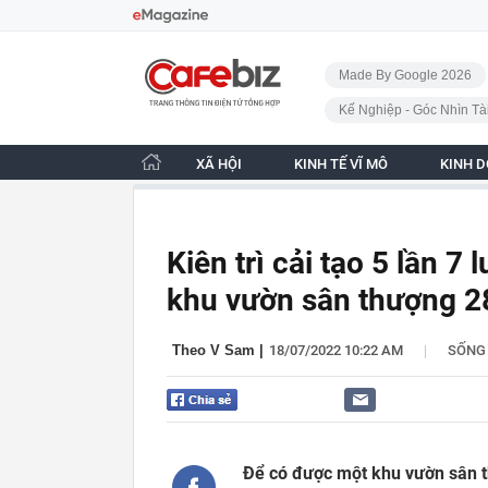
Bỏ qua điều hướng
CafeBiz - Trang chủ
Made By Google 2026
Kế Nghiệp - Góc Nhìn Tà
XÃ HỘI
KINH TẾ VĨ MÔ
KINH 
Kiên trì cải tạo 5 lần 
khu vườn sân thượng 28
|
Theo V Sam
|
18/07/2022 10:22 AM
SỐNG
Để có được một khu vườn sân t